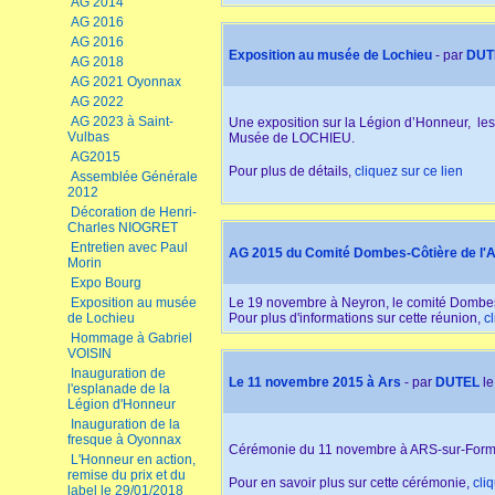
AG 2014
AG 2016
AG 2016
Exposition au musée de Lochieu
- par
DUT
AG 2018
AG 2021 Oyonnax
AG 2022
AG 2023 à Saint-
Une exposition sur la Légion d’Honneur, les 
Vulbas
Musée de LOCHIEU.
AG2015
Pour plus de détails,
cliquez sur ce lien
Assemblée Générale
2012
Décoration de Henri-
Charles NIOGRET
Entretien avec Paul
AG 2015 du Comité Dombes-Côtière de l'A
Morin
Expo Bourg
Exposition au musée
Le 19 novembre à Neyron, le comité Dombes-
de Lochieu
Pour plus d'informations sur cette réunion,
c
Hommage à Gabriel
VOISIN
Inauguration de
Le 11 novembre 2015 à Ars
- par
DUTEL
le
l'esplanade de la
Légion d'Honneur
Inauguration de la
fresque à Oyonnax
Cérémonie du 11 novembre à ARS-sur-Forma
L'Honneur en action,
remise du prix et du
Pour en savoir plus sur cette cérémonie,
cli
label le 29/01/2018