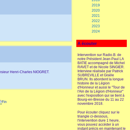
2018
2019
2020
2021
2022
2023
2024
A écouter
Intervention sur Radio.B. de
notre Président Jean-Paul LA
BATIE accompagné de Michel
RAVET et de Nicole SINGIER.
Interview réalisée par Patrick
Monsieur Henri-Charles NIOGRET.
SUBREVILLE et Gisèle
BRUN. Ils abordent la longue
histoire de la Légion
d'Honneur et aussi le "Tour de
l'Ain de la Légion d'Honneur"
avec l'exposition qui se tient à
Bourg-en-Bresse du 11 au 22
novembre 2018.
Pour écouter cliquez sur le
triangle ci-dessous,
l'intervention dure 1 heure,
vous pouvez accéder à un
instant précis en maintenant le