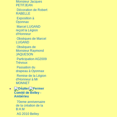
Monsieur Jacques
PETITJEAN
Décoration de Robert
RABELLE
Exposition à
Oyonnax
Marcel LUGAND
reçoit la Légion
d'Honneur
Obsèques de Marcel
LUGAND
Obsèques de
Monsieur Raymond
JAQUESON
Participation AG2009
Trévoux
Passation du
drapeau à Oyonnax
Remise de la Légion
d'Honneur à Mr
MONNET
Comité de Belley -
Ambérieu
70eme anniversaire
de la création de la
B.H.M
AG 2010 Belley