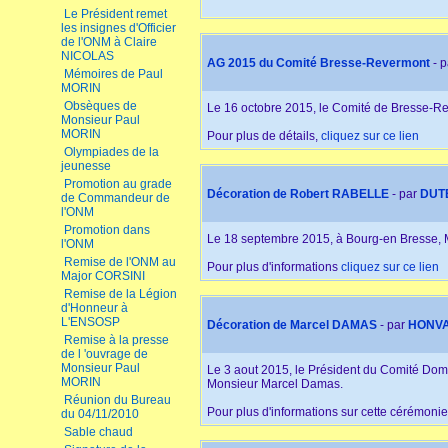
Le Président remet
les insignes d'Officier
de l'ONM à Claire
NICOLAS
AG 2015 du Comité Bresse-Revermont
- 
Mémoires de Paul
MORIN
Obsèques de
Le 16 octobre 2015, le Comité de Bresse-Re
Monsieur Paul
MORIN
Pour plus de détails,
cliquez sur ce lien
Olympiades de la
jeunesse
Promotion au grade
Décoration de Robert RABELLE
- par
DUT
de Commandeur de
l'ONM
Promotion dans
Le 18 septembre 2015, à Bourg-en Bresse, Mo
l'ONM
Remise de l'ONM au
Pour plus d'informations
cliquez sur ce lien
Major CORSINI
Remise de la Légion
d'Honneur à
L'ENSOSP
Décoration de Marcel DAMAS
- par
HONV
Remise à la presse
de l 'ouvrage de
Monsieur Paul
Le 3 aout 2015, le Président du Comité Dom
MORIN
Monsieur Marcel Damas.
Réunion du Bureau
Pour plus d'informations sur cette cérémoni
du 04/11/2010
Sable chaud