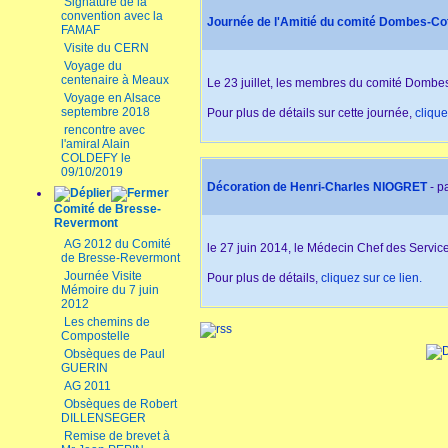
Signature de la
convention avec la
Journée de l'Amitié du comité Dombes-Coti
FAMAF
Visite du CERN
Voyage du
centenaire à Meaux
Le 23 juillet, les membres du comité Dombes-
Voyage en Alsace
septembre 2018
Pour plus de détails sur cette journée,
clique
rencontre avec
l'amiral Alain
COLDEFY le
09/10/2019
Décoration de Henri-Charles NIOGRET
- p
Comité de Bresse-
Revermont
AG 2012 du Comité
le 27 juin 2014, le Médecin Chef des Servi
de Bresse-Revermont
Journée Visite
Pour plus de détails,
cliquez sur ce lien.
Mémoire du 7 juin
2012
Les chemins de
Compostelle
Obsèques de Paul
GUERIN
AG 2011
Obsèques de Robert
DILLENSEGER
Remise de brevet à