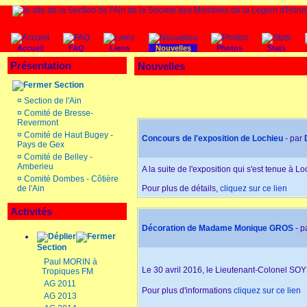
Accueil
FAQ
Liens
Nouvelles
Photos
Stats
Présentation
Nouvelles
Section
¤
Section de l'Ain
¤
Comité de Bresse-
Revermont
¤
Comité de Haut Bugey -
Concours de l'exposition de Lochieu
- par
Pays de Gex
¤
Comité de Belley -
Amberieu
A la suite de l'exposition qui s'est tenue à L
¤
Comité Dombes - Côtière
de l'Ain
Pour plus de détails,
cliquez sur ce lien
Activités
Décoration de Madame Monique GROS
- p
Section
Paul MORIN à
Le 30 avril 2016, le Lieutenant-Colonel SO
Tropiques FM
AG 2011
Pour plus d'informations
cliquez sur ce lien
AG 2013