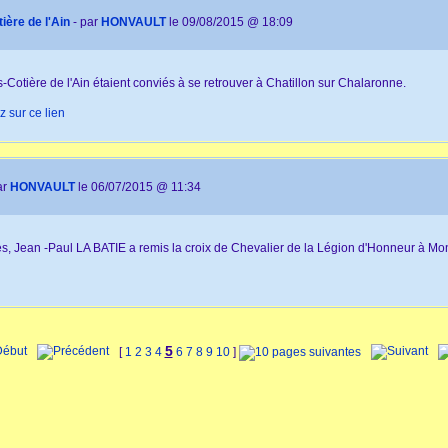
ère de l'Ain
- par
HONVAULT
le 09/08/2015 @ 18:09
Cotière de l'Ain étaient conviés à se retrouver à Chatillon sur Chalaronne.
z sur ce lien
ar
HONVAULT
le 06/07/2015 @ 11:34
ces, Jean -Paul LA BATIE a remis la croix de Chevalier de la Légion d'Honneur à 
5
[
1
2
3
4
6
7
8
9
10
]