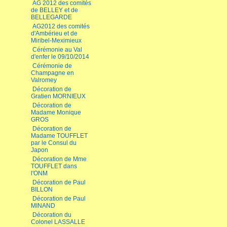
AG 2012 des comités
de BELLEY et de
BELLEGARDE
AG2012 des comités
d'Ambérieu et de
Miribel-Meximieux
Cérémonie au Val
d'enfer le 09/10/2014
Cérémonie de
Champagne en
Valromey
Décoration de
Gratien MORNIEUX
Décoration de
Madame Monique
GROS
Décoration de
Madame TOUFFLET
par le Consul du
Japon
Décoration de Mme
TOUFFLET dans
l'ONM
Décoration de Paul
BILLON
Décoration de Paul
MINAND
Décoration du
Colonel LASSALLE