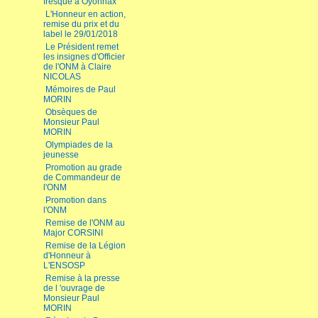
fresque à Oyonnax
L'Honneur en action,
remise du prix et du
label le 29/01/2018
Le Président remet
les insignes d'Officier
de l'ONM à Claire
NICOLAS
Mémoires de Paul
MORIN
Obsèques de
Monsieur Paul
MORIN
Olympiades de la
jeunesse
Promotion au grade
de Commandeur de
l'ONM
Promotion dans
l'ONM
Remise de l'ONM au
Major CORSINI
Remise de la Légion
d'Honneur à
L'ENSOSP
Remise à la presse
de l 'ouvrage de
Monsieur Paul
MORIN