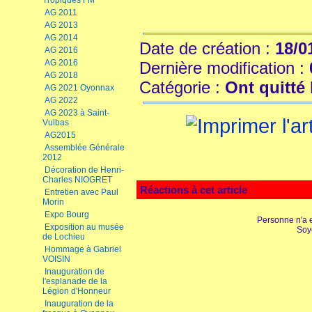
Tropiques FM
AG 2011
AG 2013
AG 2014
Date de création :
18/0
AG 2016
AG 2016
Dernière modification :
AG 2018
Catégorie :
Ont quitté 
AG 2021 Oyonnax
AG 2022
AG 2023 à Saint-
Vulbas
AG2015
Assemblée Générale
2012
Décoration de Henri-
Charles NIOGRET
Réactions à cet article
Entretien avec Paul
Morin
Expo Bourg
Personne n'a 
Exposition au musée
Soy
de Lochieu
Hommage à Gabriel
VOISIN
Inauguration de
l'esplanade de la
Légion d'Honneur
Inauguration de la