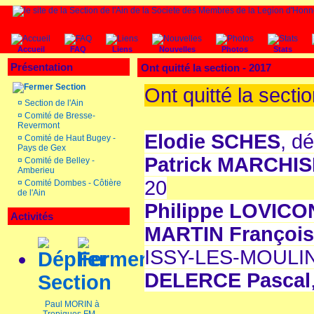
Accueil
FAQ
Liens
Nouvelles
Photos
Stats
Présentation
Ont quitté la section - 2017
Section
Ont quitté la
sectio
¤
Section de l'Ain
¤
Comité de Bresse-
Revermont
Elodie SCHES
, d
¤
Comité de Haut Bugey -
Pays de Gex
Patrick MARCHIS
¤
Comité de Belley -
Amberieu
20
¤
Comité Dombes - Côtière
de l'Ain
Philippe LOVICO
Activités
MARTIN François
ISSY-LES-MOULI
DELERCE Pascal
Section
Paul MORIN à