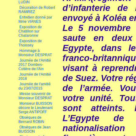
LUDIN
d’infanterie de
Décoration de Robert
RAMIREZ
envoyé à Koléa en
Entretien donné par
Mme VIANES
Le 5 novembre 
Exposition de
Chatillon sur
saute en deux
Chalaronne
Exposition de
Egypte, dans le
Thoissey
Hommage à
Monsieur DESPRAT
franco-britann
Journée de l'Amitié
2017 Dombes-
visant à reprend
Cotière de l'Ain
Journée de l'Amitié
de Suez. Votre ré
2018
Journée de l'amitié
de l’armée. Vou
du 23/07/2015
Messe souvenir de
votre unité. Tou
Monsieur DESPRAT
Monsieur BUISSON
sont atteints.
décore le Lieutenant
Serge ANTIPOFF
L’Egypte de
Obsèques de
Bernard ROBIN
nationalisatio
Obsèques de Jean
BUISSON