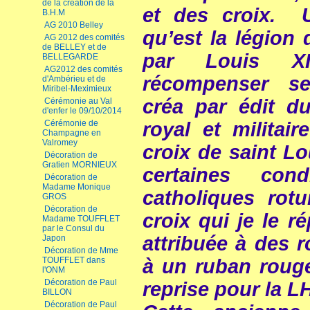
de la création de la
et des croix. 
B.H.M
AG 2010 Belley
qu’est la légion 
AG 2012 des comités
de BELLEY et de
par Louis XIV
BELLEGARDE
AG2012 des comités
récompenser ses
d'Ambérieu et de
Miribel-Meximieux
créa par édit d
Cérémonie au Val
d'enfer le 09/10/2014
royal et militair
Cérémonie de
Champagne en
Valromey
croix de saint L
Décoration de
Gratien MORNIEUX
certaines cond
Décoration de
Madame Monique
catholiques rotu
GROS
Décoration de
croix qui je le r
Madame TOUFFLET
par le Consul du
attribuée à des r
Japon
Décoration de Mme
à un ruban rouge
TOUFFLET dans
l'ONM
Décoration de Paul
reprise pour la L
BILLON
Décoration de Paul