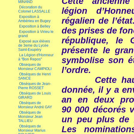
Cette ancienne 
MINAND
Décoration du
légion d’Honn
Colonel LASSALLE
Exposition à
régalien de l’éta
Ambérieu en Bugey
Exposition à Belley
des prises de fon
Exposition à Virieu le
grand
république, le
Exposé aux élèves
de 3eme du Lycée
présente le gran
Saint-Exupéry
La Légion d'Honneur
symbolise son é
à "Bon Repos"
Obseques de
l’ordre.
Monsieur CAMPIOLI
Obsèques de Henri
Cette haute d
SANCE
Obsèques de Jean-
donnée, il y a e
Pierre ROSSET
Obsèques de Louis
an en deux pro
GIRARD
Obsèques de
90 000 décorés v
Monsieur André GAY
Obsèques de
un peu plus de 
Monsieur Jean
TALLIEU
Obsèques de
Les nomination
Monsieur Marius