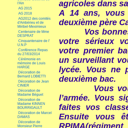
agricoles dans sa
l'Ain
AG 2015
A 14 ans, vous 
AG 2018
AG2012 des comités
deuxième père Ca
d'Ambérieu et de
Miribel-Meximieux
Vos bonnes cap
Centenaire de Mme
DESPRAT
votre sérieux v
Cinquantenaire de l'
U.N.P
votre premier ba
Conférence Repas
du 27/03/2014
un surveillant vo
Cérémonie en
mémoire de Louis
lycée. Vous ne 
HARGE
Décoration de
deuxième bac.
Bernard LOBIETTI
Décoration de Jean
CINIER
Vous vous e
Décoration de
Madame Béguet
l’armée. Vous s
Décoration de
Madame KINNEN
faites vos clas
BOURRIGAULT
Décoration de Marcel
Ensuite vous ê
DAMAS
Décoration de
RPIMA(régim
Monsieur Pierre