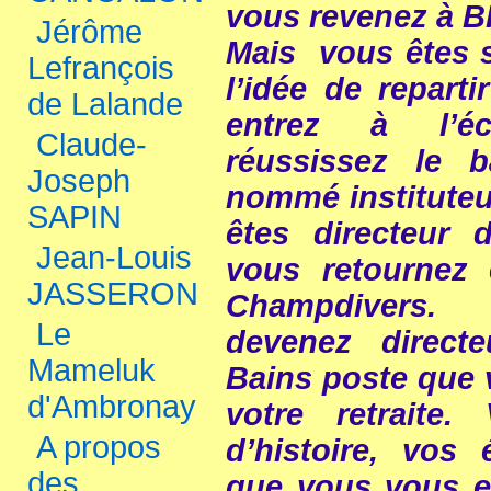
vous revenez à 
Jérôme
Mais vous êtes 
Lefrançois
l’idée de reparti
de Lalande
entrez à l’é
Claude-
réussissez le 
Joseph
nommé instituteu
SAPIN
êtes directeur d
Jean-Louis
vous retourne
JASSERON
Champdiver
Le
devenez directeu
Mameluk
Bains poste que 
d'Ambronay
votre retraite
A propos
d’histoire, vos
des
que vous vous ef