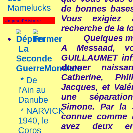
Mamelucks
de bonnes bases
Vous exigiez 
Un peu d'Histoire
recherche de la l
Quelques mots 
A Messaad, v
La
GUILLAUMET infi
Seconde
donner naiss
GuerreMondiale
Catherine, Phi
*
De
Jacques, et Valé
l'Ain au
une séparatio
Danube
Simone. Par la 
*
NARVICK
connue comme m
1940, le
avez deux en
Corps