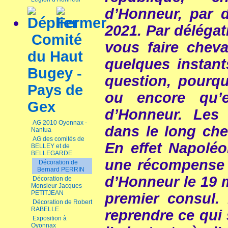
d’Honneur, par 
2021. Par délégat
Comité
vous faire cheva
du Haut
quelques instant
Bugey -
question, pourqu
Pays de
ou encore qu’e
Gex
d’Honneur. Les
AG 2010 Oyonnax -
dans le long che
Nantua
AG des comités de
En effet Napoléo
BELLEY et de
BELLEGARDE
une récompense d
Décoration de
Bernard PERRIN
d’Honneur le 19 m
Décoration de
Monsieur Jacques
PETITJEAN
premier consul. 
Décoration de Robert
RABELLE
reprendre ce qui 
Exposition à
Oyonnax