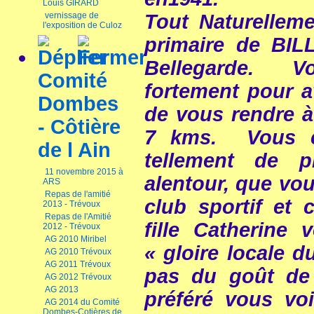
Louis GIRARD
Tout Naturelleme
vernissage de
l'exposition de Culoz
primaire de BIL
Bellegarde. V
Comité
fortement pour av
Dombes
de vous rendre à 
- Côtière
7 kms. Vous c
de l Ain
tellement de p
11 novembre 2015 à
alentour, que vo
ARS
Repas de l'amitié
club sportif et 
2013 - Trévoux
Repas de l'Amitié
fille Catherine
2012 - Trévoux
AG 2010 Miribel
« gloire locale d
AG 2010 Trévoux
AG 2011 Trévoux
pas du goût de 
AG 2012 Trévoux
AG 2013
préféré vous voi
AG 2014 du Comité
Dombes-Cotières de