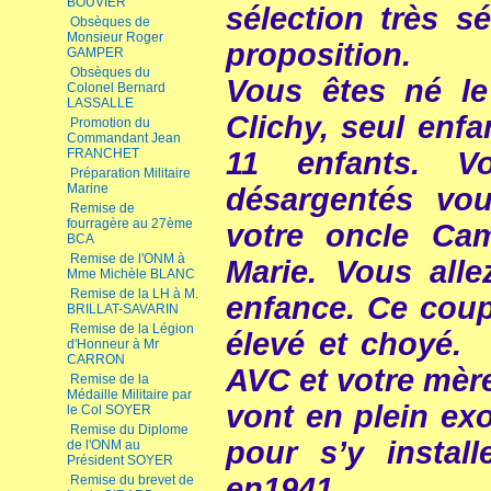
BOUVIER
sélection très 
Obsèques de
Monsieur Roger
proposition.
GAMPER
Obsèques du
Vous êtes né l
Colonel Bernard
LASSALLE
Clichy, seul enfa
Promotion du
Commandant Jean
11 enfants. V
FRANCHET
Préparation Militaire
Marine
désargentés vou
Remise de
fourragère au 27ème
votre oncle Ca
BCA
Remise de l'ONM à
Marie. Vous alle
Mme Michèle BLANC
Remise de la LH à M.
enfance. Ce coup
BRILLAT-SAVARIN
Remise de la Légion
élevé et choyé. 
d'Honneur à Mr
CARRON
AVC et votre mère
Remise de la
Médaille Militaire par
vont en plein exo
le Col SOYER
Remise du Diplome
pour s’y instal
de l'ONM au
Président SOYER
en1941.
Remise du brevet de