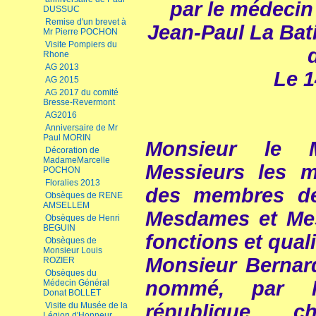
par le médecin
DUSSUC
Remise d'un brevet à
Jean-Paul La Bat
Mr Pierre POCHON
Visite Pompiers du
Rhone
AG 2013
Le 1
AG 2015
AG 2017 du comité
Bresse-Revermont
AG2016
Anniversaire de Mr
Paul MORIN
Monsieur le 
Décoration de
MadameMarcelle
Messieurs les 
POCHON
Floralies 2013
des membres de
Obsèques de RENE
AMSELLEM
Mesdames et Mes
Obsèques de Henri
BEGUIN
fonctions et quali
Obsèques de
Monsieur Louis
Monsieur Bernard
ROZIER
Obsèques du
nommé, par l
Médecin Général
Donat BOLLET
république, ch
Visite du Musée de la
Légion d'Honneur