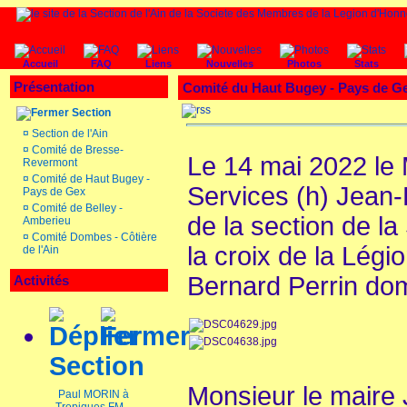
Accueil
FAQ
Liens
Nouvelles
Photos
Stats
Présentation
Comité du Haut Bugey - Pays de G
Section
¤
Section de l'Ain
¤
Comité de Bresse-
Le 14 mai 2022 le
Revermont
¤
Comité de Haut Bugey -
Services (h) Jean-
Pays de Gex
¤
Comité de Belley -
de la section de l
Amberieu
¤
Comité Dombes - Côtière
la croix de la Lég
de l'Ain
Bernard Perrin domic
Activités
Section
Monsieur le maire
Paul MORIN à