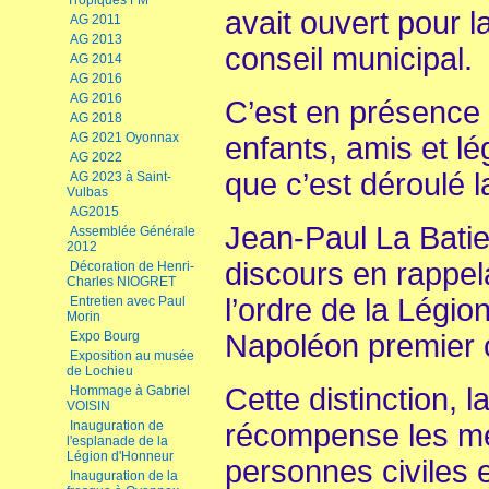
Tropiques FM
avait ouvert pour l
AG 2011
AG 2013
conseil municipal.
AG 2014
AG 2016
AG 2016
C’est en présence 
AG 2018
AG 2021 Oyonnax
enfants, amis et lé
AG 2022
que c’est déroulé 
AG 2023 à Saint-
Vulbas
AG2015
Jean-Paul La Bat
Assemblée Générale
2012
discours en rappel
Décoration de Henri-
Charles NIOGRET
l’ordre de la Légi
Entretien avec Paul
Morin
Expo Bourg
Napoléon premier 
Exposition au musée
de Lochieu
Cette distinction, 
Hommage à Gabriel
VOISIN
Inauguration de
récompense les mé
l'esplanade de la
Légion d'Honneur
personnes civiles et
Inauguration de la