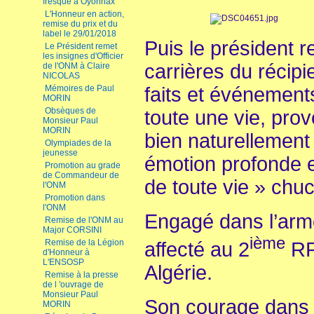
fresque à Oyonnax
L'Honneur en action,
remise du prix et du
label le 29/01/2018
Puis le président re
Le Président remet
les insignes d'Officier
carrières du récipi
de l'ONM à Claire
NICOLAS
Mémoires de Paul
faits et événements
MORIN
Obsèques de
toute une vie, prov
Monsieur Paul
MORIN
bien naturellement
Olympiades de la
jeunesse
émotion profonde e
Promotion au grade
de Commandeur de
de toute vie » ch
l'ONM
Promotion dans
l'ONM
Engagé dans l’armé
Remise de l'ONM au
Major CORSINI
ième
Remise de la Légion
affecté au 2
RP
d'Honneur à
L'ENSOSP
Algérie.
Remise à la presse
de l 'ouvrage de
Monsieur Paul
Son courage dans 
MORIN