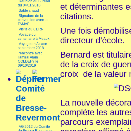
Réunion du Bureau
et déterminantes 
du 04/11/2010
Sable chaud
citations.
Signature de la
convention avec la
FAMAF
Une fois démobilisé 
Visite du CERN
Voyage du
directeur d’école.
centenaire à Meaux
Voyage en Alsace
septembre 2018
Bernard est titulair
rencontre avec
l'amiral Alain
COLDEFY le
de la croix de gue
09/10/2019
croix de la valeur m
Comité
de
La nouvelle décora
Bresse-
complète les autre
Revermont
parcours exemplai
AG 2012 du Comité
de Bresse-Revermont