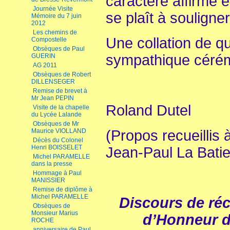
caractère affirmé 
Journée Visite
se plaît à souligner
Mémoire du 7 juin
2012
Les chemins de
Une collation de qu
Compostelle
Obsèques de Paul
sympathique céré
GUERIN
AG 2011
Obsèques de Robert
DILLENSEGER
Remise de brevet à
Mr Jean PEPIN
Roland Dutel
Visite de la chapelle
du Lycée Lalande
Obsèques de Mr
(Propos recueillis 
Maurice VIOLLAND
Décès du Colonel
Henri BOISSELET
Jean-Paul La Batie
Michel PARAMELLE
dans la presse
Hommage à Paul
MANISSIER
Remise de diplôme à
Michel PARAMELLE
Discours de réc
Obsèques de
Monsieur Marius
d’Honneur 
ROCHE
anniversaire de Paul