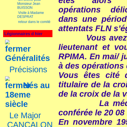
êtes alors 
Monsieur Jean
opérations déli
BUISSON
Visite à Madame
dans une période
DESPRAT
retour dans le comité
attentats FLN s’é
Légionnaires d hier
Vous avez de
lieutenant et v
RPIMA. En mai/ ju
Généralités
à des opérations 
Précisions
Vous êtes cité 
titulaire de la c
Nés au
de la croix de la v
18eme
La médaille 
siècle
conférée le 20 08
Le Major
En novembre 195
CANCALON