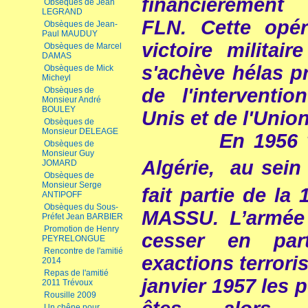
financièrement
Obsèques de Jean
LEGRAND
FLN. Cette opér
Obsèques de Jean-
Paul MAUDUY
victoire militai
Obsèques de Marcel
DAMAS
s'achève hélas p
Obsèques de Mick
Micheyl
de l'interventio
Obsèques de
Monsieur André
BOULEY
Unis et de l'Unio
Obsèques de
Monsieur DELEAGE
En 1956 vous
Obsèques de
Monsieur Guy
Algérie, au sein
JOMARD
Obsèques de
Monsieur Serge
fait partie de la 
ANTIPOFF
Obsèques du Sous-
MASSU. L’armée 
Préfet Jean BARBIER
Promotion de Henry
cesser en part
PEYRELONGUE
Rencontre de l'amitié
exactions terrori
2014
Repas de l'amitié
janvier 1957 les 
2011 Trévoux
Rousille 2009
Un chêne pour