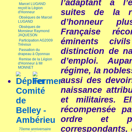
l’adaptant à l’e
Marcel LUGAND
reçoit la Légion
suites de la r
d'Honneur
Obsèques de Marcel
d’honneur plu
LUGAND
Obsèques de
Française réc
Monsieur Raymond
JAQUESON
éminents civil
Participation AG2009
Trévoux
distinction de na
Passation du
drapeau à Oyonnax
d’emploi. Aupa
Remise de la Légion
d'Honneur à Mr
MONNET
régime, la nobles
aussi des devoirs
naissance attrib
Comité
et militaires. 
de
récompensée pa
Belley -
ordre et p
Ambérieu
correspondants, c
70eme anniversaire