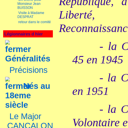
République, 
Monsieur Jean
BUISSON
Liberté, 
Visite à Madame
DESPRAT
retour dans le comité
Reconnaissance
Légionnaires d hier
- la 
45 en 1945
Généralités
Précisions
- la 
Nés au
en 1951
18eme
siècle
- la 
Le Major
Volontaire 
CANCALON