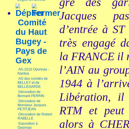
gré des garn
Jacques pa
Comité
d’entrée à ST
du Haut
très engagé da
Bugey -
Pays de
la FRANCE il r
Gex
l’AIN au grou
AG 2010 Oyonnax -
Nantua
AG des comités de
1944 à l’arriv
BELLEY et de
BELLEGARDE
Décoration de
Libération, i
Bernard PERRIN
Décoration de
Monsieur Jacques
RTM et peut 
PETITJEAN
Décoration de Robert
RABELLE
alors à CHER
Exposition à
Oyonnax