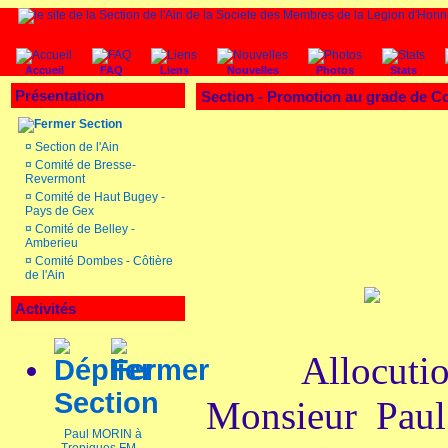
Accueil
FAQ
Liens
Nouvelles
Photos
Stats
Présentation
Section - Promotion au grade de
Section
¤
Section de l'Ain
¤
Comité de Bresse-
Revermont
¤
Comité de Haut Bugey -
Pays de Gex
¤
Comité de Belley -
Amberieu
¤
Comité Dombes - Côtière
de l'Ain
Activités
Allocut
Section
Monsieur Pau
Paul MORIN à