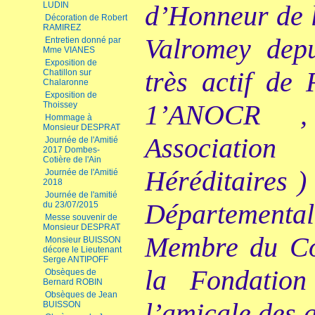
LUDIN
d’Honneur de 
Décoration de Robert
RAMIREZ
Valromey dep
Entretien donné par
Mme VIANES
Exposition de
très actif de
Chatillon sur
Chalaronne
Exposition de
1’ANOCR 
Thoissey
Hommage à
Monsieur DESPRAT
Associatio
Journée de l'Amitié
2017 Dombes-
Cotière de l'Ain
Héréditaires 
Journée de l'Amitié
2018
Journée de l'amitié
Départemen
du 23/07/2015
Messe souvenir de
Monsieur DESPRAT
Membre du Co
Monsieur BUISSON
décore le Lieutenant
Serge ANTIPOFF
la Fondatio
Obsèques de
Bernard ROBIN
Obsèques de Jean
l’amicale des a
BUISSON