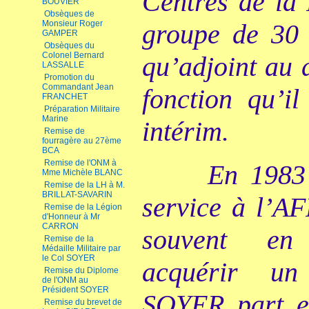
Centres de la 
BOUVIER
Obsèques de
Monsieur Roger
groupe de 30 
GAMPER
Obsèques du
Colonel Bernard
qu’adjoint au 
LASSALLE
Promotion du
Commandant Jean
fonction qu’i
FRANCHET
Préparation Militaire
Marine
intérim.
Remise de
fourragère au 27ème
BCA
Remise de l'ONM à
En 1983
Mme Michèle BLANC
Remise de la LH à M.
BRILLAT-SAVARIN
service à l’AF
Remise de la Légion
d'Honneur à Mr
CARRON
souvent en 
Remise de la
Médaille Militaire par
le Col SOYER
acquérir un
Remise du Diplome
de l'ONM au
Président SOYER
SOYER part en 
Remise du brevet de