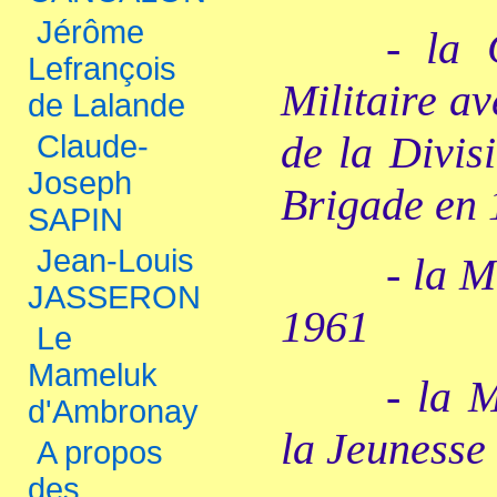
Jérôme
- la 
Lefrançois
Militaire av
de Lalande
de la Divis
Claude-
Joseph
Brigade en
SAPIN
Jean-Louis
- la M
JASSERON
1961
Le
Mameluk
- la 
d'Ambronay
la Jeunesse 
A propos
des