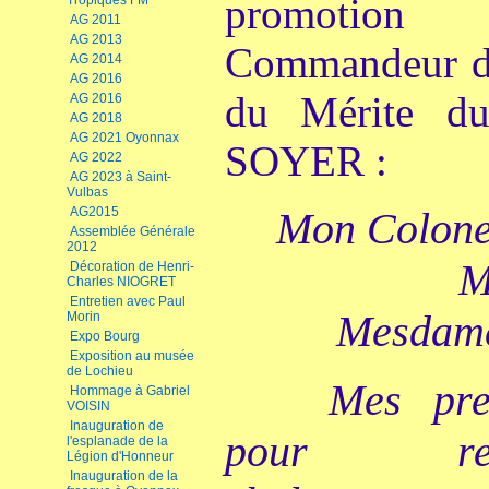
promotio
Tropiques FM
AG 2011
AG 2013
Commandeur da
AG 2014
AG 2016
du Mérite du
AG 2016
AG 2018
AG 2021 Oyonnax
SOYER :
AG 2022
AG 2023 à Saint-
Vulbas
AG2015
Mon Colonel
Assemblée Générale
2012
M
Décoration de Henri-
Charles NIOGRET
Entretien avec Paul
Mesdame
Morin
Expo Bourg
Exposition au musée
de Lochieu
Mes pre
Hommage à Gabriel
VOISIN
Inauguration de
pour rem
l'esplanade de la
Légion d'Honneur
Inauguration de la