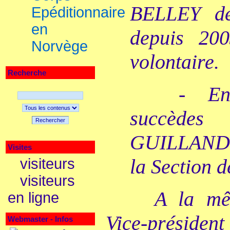
BELLEY d
Epéditionnaire
en
depuis 20
Norvège
volontaire.
Recherche
- En
succède
Rechercher
GUILLAND à
Visites
la Section d
visiteurs
visiteurs
A la mê
en ligne
Vice-présiden
Webmaster - Infos