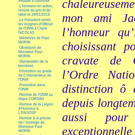
chaleureuseme
fresque à Oyonnax
L'Honneur en action,
remise du prix et du
mon ami Ja
label le 29/01/2018
Le Président remet
les insignes d'Officier
l’honneur qu
de l'ONM à Claire
NICOLAS
Mémoires de Paul
choisissant p
MORIN
Obsèques de
Monsieur Paul
cravate de 
MORIN
Olympiades de la
jeunesse
l’Ordre
Nati
Promotion au grade
de Commandeur de
l'ONM
distinction ô
Promotion dans
l'ONM
Remise de l'ONM au
depuis longtem
Major CORSINI
Remise de la Légion
d'Honneur à
aussi pour
L'ENSOSP
Remise à la presse
de l 'ouvrage de
Monsieur Paul
exceptionn
MORIN