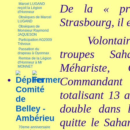
Marcel LUGAND
De la « pr
reçoit la Légion
d'Honneur
Obsèques de Marcel
Strasbourg, il 
LUGAND
Obsèques de
Monsieur Raymond
JAQUESON
Volontai
Participation AG2009
Trévoux
Passation du
troupes Sah
drapeau à Oyonnax
Remise de la Légion
d'Honneur à Mr
Méhariste,
MONNET
Commandant
Comité
totalisant 13
de
double dans l
Belley -
Ambérieu
quitte le Saha
70eme anniversaire