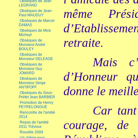
Obsèques de Jean
LEGRAND
même Prési
Obsèques de Jean-
Paul MAUDUY
Obsèques de Marcel
d’Etablisseme
DAMAS
Obsèques de Mick
Micheyl
retraite.
Obsèques de
Monsieur André
BOULEY
Obsèques de
Mais c
Monsieur DELEAGE
Obsèques de
Monsieur Guy
d’Honneur q
JOMARD
Obsèques de
Monsieur Serge
donne le meill
ANTIPOFF
Obsèques du Sous-
Préfet Jean BARBIER
Promotion de Henry
Car tant
PEYRELONGUE
Rencontre de l'amitié
2014
courage, de
Repas de l'amitié
2011 Trévoux
Rousille 2009
Un chêne pour