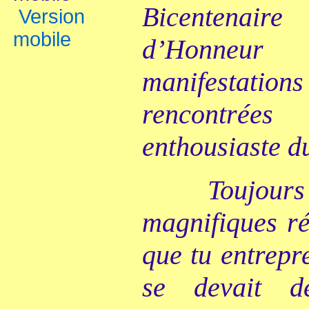
Bicentenai
Version
mobile
d’Honneu
manifestatio
rencontré
enthousiaste du
Toujours 
magnifiques ré
que tu entrepr
se devait d