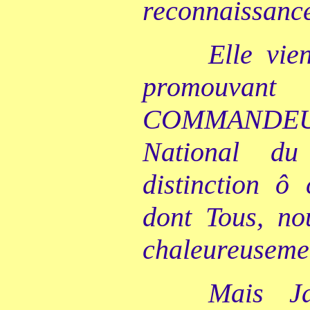
reconnaissanc
Elle vie
promouvan
COMMANDEU
National du
distinction ô
dont Tous, nou
chaleureusemen
Mais Ja