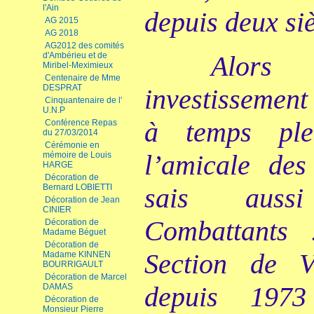
l'Ain
depuis deux siè
AG 2015
AG 2018
AG2012 des comités
d'Ambérieu et de
Alors 
Miribel-Meximieux
Centenaire de Mme
DESPRAT
investissemen
Cinquantenaire de l'
U.N.P
à temps ple
Conférence Repas
du 27/03/2014
Cérémonie en
l’amicale des
mémoire de Louis
HARGE
Décoration de
Bernard LOBIETTI
sais auss
Décoration de Jean
CINIER
Combattants 
Décoration de
Madame Béguet
Décoration de
Section de 
Madame KINNEN
BOURRIGAULT
Décoration de Marcel
depuis 1973
DAMAS
Décoration de
Monsieur Pierre