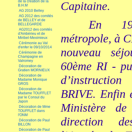
de la création de la
Capitaine.
B.H.M
AG 2010 Belley
AG 2012 des comités
de BELLEY et de
En 19
BELLEGARDE
AG2012 des comités
d'Ambérieu et de
métropole, à 
Miribel-Meximieux
Cérémonie au Val
d'enfer le 09/10/2014
nouveau séj
Cérémonie de
Champagne en
Valromey
60ème RI - pui
Décoration de
Gratien MORNIEUX
Décoration de
d’instructi
Madame Monique
GROS
Décoration de
BRIVE. Enfin e
Madame TOUFFLET
par le Consul du
Japon
Ministère d
Décoration de Mme
TOUFFLET dans
l'ONM
direction d
Décoration de Paul
BILLON
Décoration de Paul