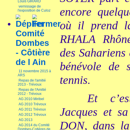
Louis GIRARD
vernissage de
encore quelq
l'exposition de Culoz
où il prend l
Comité
RHALA Rhône-
Dombes
des Sahariens 
- Côtière
de l Ain
bénévole de s
11 novembre 2015 à
ARS
tennis.
Repas de l'amitié
2013 - Trévoux
Repas de l'Amitié
2012 - Trévoux
Et c’e
AG 2010 Miribel
AG 2010 Trévoux
Jacques et sa 
AG 2011 Trévoux
AG 2012 Trévoux
AG 2013
DON, dans la 
AG 2014 du Comité
Dombes-Cotières de