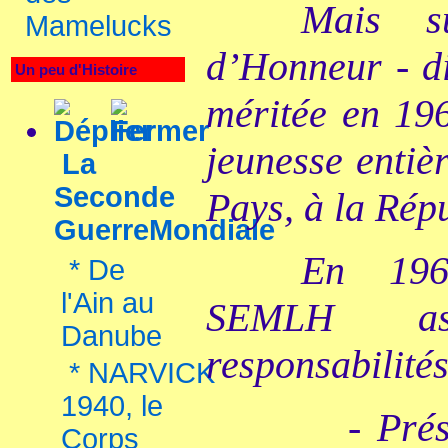
Mais s
Mamelucks
d’Honneur - di
Un peu d'Histoire
méritée en 196
jeunesse entiè
La
Seconde
Pays, à la Répu
GuerreMondiale
En 196
*
De
l'Ain au
SEMLH ass
Danube
responsabilité
*
NARVICK
1940, le
- Pré
Corps