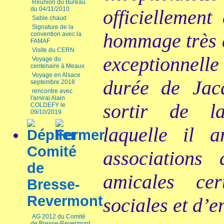
Réunion du Bureau
du 04/11/2010
officiellement
Sable chaud
Signature de la
hommage très a
convention avec la
FAMAF
Visite du CERN
exceptionnell
Voyage du
centenaire à Meaux
Voyage en Alsace
durée de Ja
septembre 2018
rencontre avec
l'amiral Alain
sortir de l
COLDEFY le
09/10/2019
laquelle il a
Comité
associations
de
amicales cer
Bresse-
Revermont
sociales et d’e
AG 2012 du Comité
de Bresse-Revermont