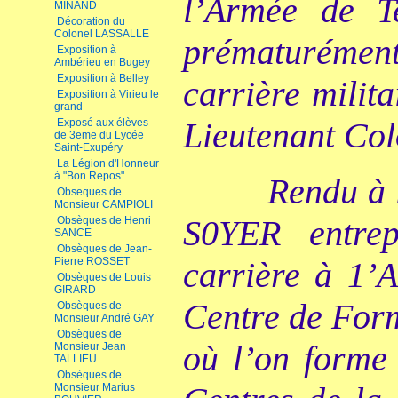
l’Armée de T
MINAND
Décoration du
Colonel LASSALLE
prématuréme
Exposition à
Ambérieu en Bugey
Exposition à Belley
carrière milit
Exposition à Virieu le
grand
Lieutenant Col
Exposé aux élèves
de 3eme du Lycée
Saint-Exupéry
La Légion d'Honneur
à "Bon Repos"
Rendu à l
Obseques de
Monsieur CAMPIOLI
S0YER entre
Obsèques de Henri
SANCE
Obsèques de Jean-
Pierre ROSSET
carrière à 1’
Obsèques de Louis
GIRARD
Centre de Form
Obsèques de
Monsieur André GAY
Obsèques de
où l’on forme 
Monsieur Jean
TALLIEU
Obsèques de
Monsieur Marius