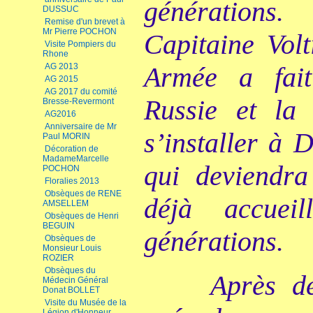
générations
DUSSUC
Remise d'un brevet à
Mr Pierre POCHON
Capitaine Vol
Visite Pompiers du
Rhone
AG 2013
Armée a fai
AG 2015
AG 2017 du comité
Russie et la
Bresse-Revermont
AG2016
Anniversaire de Mr
s’installer à
Paul MORIN
Décoration de
MadameMarcelle
qui deviendra
POCHON
Floralies 2013
Obsèques de RENE
déjà accuei
AMSELLEM
Obsèques de Henri
BEGUIN
générations.
Obsèques de
Monsieur Louis
ROZIER
Obsèques du
Après de
Médecin Général
Donat BOLLET
Visite du Musée de la
Légion d'Honneur