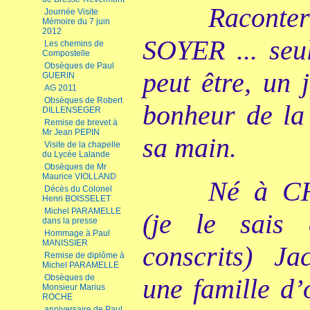
Raconter
Journée Visite
Mémoire du 7 juin
2012
SOYER ... seul
Les chemins de
Compostelle
Obsèques de Paul
peut être, un 
GUERIN
AG 2011
Obsèques de Robert
bonheur de la 
DILLENSEGER
Remise de brevet à
Mr Jean PEPIN
sa main.
Visite de la chapelle
du Lycée Lalande
Obsèques de Mr
Maurice VIOLLAND
Né à C
Décès du Colonel
Henri BOISSELET
Michel PARAMELLE
(je le sais
dans la presse
Hommage à Paul
MANISSIER
conscrits) Ja
Remise de diplôme à
Michel PARAMELLE
Obsèques de
une famille d’
Monsieur Marius
ROCHE
anniversaire de Paul