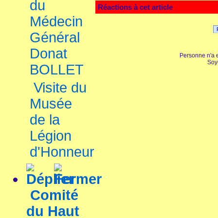
du
Réactions à cet article
Médecin
Général
Donat
Personne n'a 
Soy
BOLLET
Visite du
Musée
de la
Légion
d'Honneur
Comité
du Haut