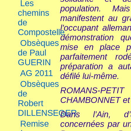
Les
population. Ma
chemins
manifestent au gr
de
l’occupant alleman
Compostelle
démonstration que
Obsèques
mise en place 
de Paul
parfaitement rod
GUERIN
préparation a aut
AG 2011
défilé lui-même.
Obsèques
ROMANS-PETIT obt
de
CHAMBONNET et d
Robert
DILLENSEGER
Dans l’Ain, d’
Remise
concernées par un