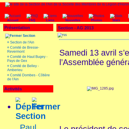
Accueil
FAQ
Liens
Nouvelles
Photos
Stats
Présentation
Section - AG 2013
Section
¤
Section de l'Ain
¤
Comité de Bresse-
Samedi 13 avril s
Revermont
¤
Comité de Haut Bugey -
l’Assemblée général
Pays de Gex
¤
Comité de Belley -
Amberieu
¤
Comité Dombes - Côtière
de l'Ain
Activités
Section
Paul