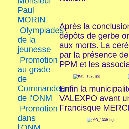
Monsieur
Paul
MORIN
Après la conclusion
Olympiades
dépôts de gerbe on
de la
aux morts. La cér
jeunesse
par la présence de
Promotion
PPM et les associa
au grade
de
Commandeur
Enfin la municipalit
de l'ONM
VALEXPO avant un
Francisque MERC
Promotion
dans
l'ONM