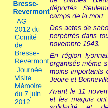
Bresse-
déportés. Seulem
Revermont
camps de la mort.
AG
Des actes de sabot
2012 du
perpétrés dans tou
Comité
novembre 1943.
de
Bresse-
En région lyonnai
Revermont
organisés même s’i
Journée
moins importants 
Visite
Jeoire et Bonnevill
Mémoire
Avant le 11 novem
du 7 juin
et les maquis ont
2012
solidarité et 