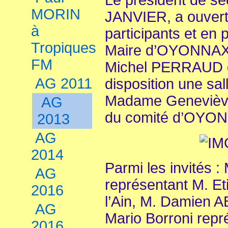
Le président de se
MORIN
JANVIER, a ouvert 
à
participants et en 
Tropiques
Maire d’OYONNAX (
FM
Michel PERRAUD q
AG 2011
disposition une s
Madame Genevièv
AG
du comité d’OYO
2013
AG
2014
Parmi les invités
AG
représentant M. Et
2016
l’Ain, M. Damien A
AG
Mario Borroni repr
2016