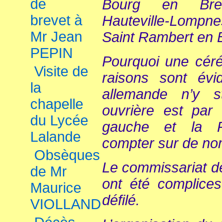
de
Bourg en Bres
brevet à
Hauteville-Lompne
Mr Jean
Saint Rambert en 
PEPIN
Pourquoi une cér
Visite de
raisons sont évi
la
allemande n’y st
chapelle
ouvrière est par 
du Lycée
gauche et la R
Lalande
compter sur de no
Obsèques
Le commissariat de
de Mr
ont été complices
Maurice
défilé.
VIOLLAND