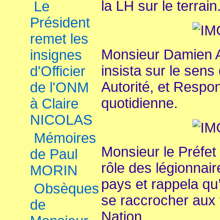
la LH sur le terrain
Le
Président
remet les
Monsieur Damien A
insignes
insista sur le sens
d'Officier
Autorité, et Respon
de l'ONM
quotidienne.
à Claire
NICOLAS
Mémoires
Monsieur le Préfet
de Paul
rôle des légionnai
MORIN
pays et rappela qu’e
Obsèques
se raccrocher aux v
de
Nation.