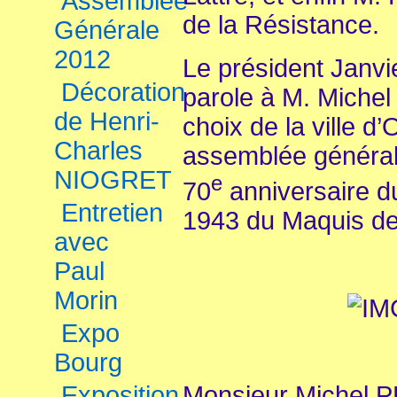
Assemblée
de la Résistance.
Générale
2012
Le président Janvi
Décoration
parole à M. Miche
de Henri-
choix de la ville d
Charles
assemblée générale
NIOGRET
e
70
anniversaire d
Entretien
1943 du Maquis de l
avec
Paul
Morin
Expo
Bourg
Monsieur Michel 
Exposition