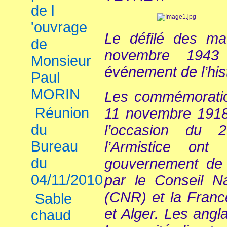
de l
'ouvrage
Le défilé des maq
de
novembre 1943
Monsieur
événement de l’his
Paul
MORIN
Les commémoratio
Réunion
11 novembre 1918
du
l’occasion du 
Bureau
l’Armistice ont
du
gouvernement de 
04/11/2010
par le Conseil Na
(CNR) et la Franc
Sable
et Alger. Les angl
chaud