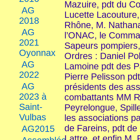
Mazuire, pdt du C
AG
Lucette Lacouture
2018
Rhône, M. Nathana
AG
l’ONAC, le Comma
2021
Sapeurs pompiers,
Oyonnax
Ordres : Daniel P
AG
Lamoine pdt des 
2022
Pierre Pelisson pdt
AG
présidents des ass
2023 à
combattants MM Ri
Saint-
Peyrelongue, Spill
Vulbas
les associations p
de Fareins, pdt de
AG2015
Lattre, et enfin M. 