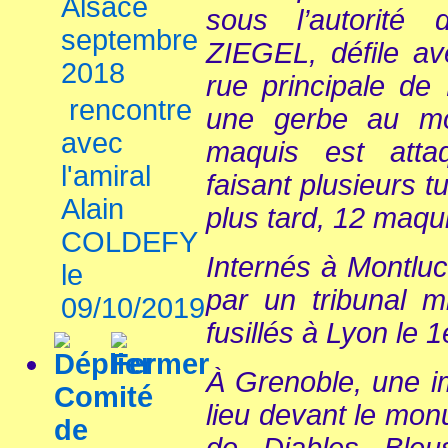
Alsace
sous l’autorité
septembre
ZIEGEL, défile a
2018
rue principale de
rencontre
une gerbe au m
avec
maquis est atta
l'amiral
faisant plusieurs t
Alain
plus tard, 12 maqu
COLDEFY
Internés à Montlu
le
par un tribunal mi
09/10/2019
fusillés à Lyon le 1
À Grenoble, une i
Comité
lieu devant le mo
de
de Diables Bleu