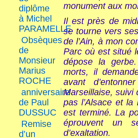
monument aux mor
diplôme
à Michel
Il est près de m
PARAMELLE
se tourne vers se
Obsèques
de l’Ain, à mon c
de
Parc où est situé 
Monsieur
dépose la gerbe.
Marius
morts, il demand
ROCHE
avant d’entonne
Marseillaise, suiv
anniversaire
pas l’Alsace et la
de Paul
est terminé. La po
DUSSUC
éprouvent un se
Remise
d’exaltation.
d'un