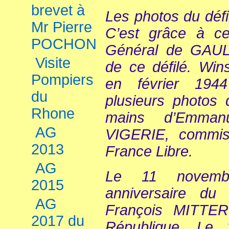
brevet à
Les photos du déf
Mr Pierre
C’est grâce à c
POCHON
Général de GAUL
Visite
de ce défilé. Wi
Pompiers
en février 194
du
plusieurs photos 
Rhone
mains d’Emman
AG
VIGERIE, commissa
2013
France Libre.
AG
Le 11 novemb
2015
anniversaire du 
AG
François MITTER
2017 du
République. Le