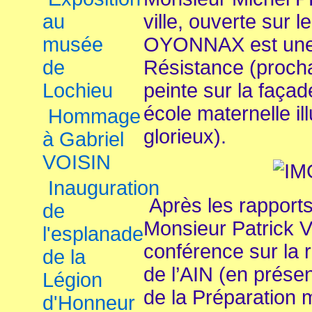
ville, ouverte sur
au
OYONNAX est une v
musée
Résistance (proch
de
peinte sur la faça
Lochieu
école maternelle il
Hommage
glorieux).
à Gabriel
VOISIN
Inauguration
Après les rapports d
de
Monsieur Patrick V
l'esplanade
conférence sur la 
de la
de l’AIN (en prése
Légion
de la Préparation m
d'Honneur