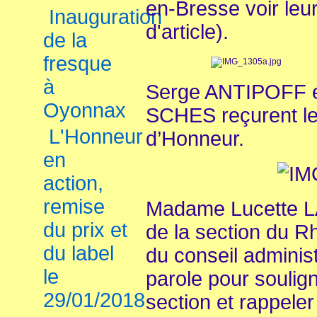
en-Bresse voir leu
Inauguration
d'article).
de la
fresque
à
Serge ANTIPOFF e
Oyonnax
SCHES reçurent le
L'Honneur
d’Honneur.
en
action,
remise
Madame Lucette 
du prix et
de la section du 
du label
du conseil administ
le
parole pour soulign
29/01/2018
section et rappele