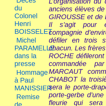
Décès
L’organisation du 
du
anciens élèves de 
Colonel
GIROUSSE et de
Henri
Il s’agit pour
BOISSELET
compagnie d’envi
défiler en trois
Michel
chacun. Les frères
PARAMELLE
ROCHE défileront 
dans la
commandée par
presse
MARCAUT comman
Hommage
CHABOT la troi
à Paul
sera le porte-dra
MANISSIER
porte-gerbe d’une
Remise
fleurie qui se
de