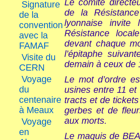
Le comité direct
Signature
de la Résistanc
de la
lyonnaise invite
convention
Résistance loca
avec la
devant chaque m
FAMAF
l’épitaphe suivan
Visite du
demain à ceux de 
CERN
Voyage
Le mot d’ordre es
du
usines entre 11 et 
centenaire
tracts et de ticket
à Meaux
gerbes et de fleu
aux morts.
Voyage
en
Le maquis de BEA