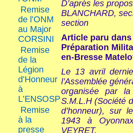
D’après les propos
Remise
BLANCHARD, secrét
de l'ONM
section
au Major
Article paru dans
CORSINI
Préparation Milit
Remise
en-Bresse Mate
de la
Légion
Le 13 avril derni
d'Honneur
l’Assemblée génér
à
organisée par la
L'ENSOSP
S.M.L.H (Société 
Remise
d’honneur), sur l
à la
1943 à Oyonnax
presse
VEYRET.