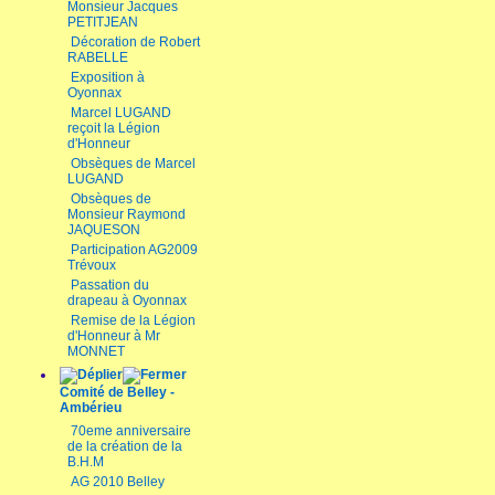
Monsieur Jacques
PETITJEAN
Décoration de Robert
RABELLE
Exposition à
Oyonnax
Marcel LUGAND
reçoit la Légion
d'Honneur
Obsèques de Marcel
LUGAND
Obsèques de
Monsieur Raymond
JAQUESON
Participation AG2009
Trévoux
Passation du
drapeau à Oyonnax
Remise de la Légion
d'Honneur à Mr
MONNET
Comité de Belley -
Ambérieu
70eme anniversaire
de la création de la
B.H.M
AG 2010 Belley