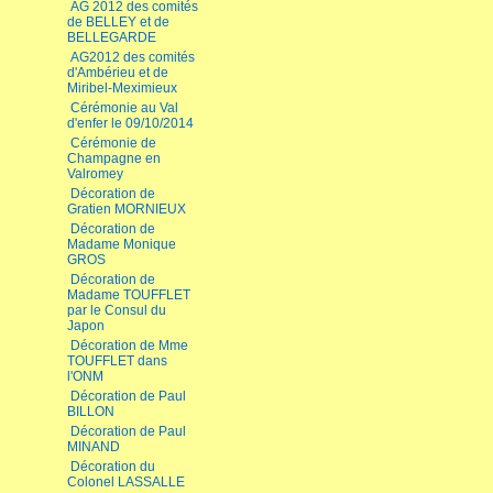
AG 2012 des comités
de BELLEY et de
BELLEGARDE
AG2012 des comités
d'Ambérieu et de
Miribel-Meximieux
Cérémonie au Val
d'enfer le 09/10/2014
Cérémonie de
Champagne en
Valromey
Décoration de
Gratien MORNIEUX
Décoration de
Madame Monique
GROS
Décoration de
Madame TOUFFLET
par le Consul du
Japon
Décoration de Mme
TOUFFLET dans
l'ONM
Décoration de Paul
BILLON
Décoration de Paul
MINAND
Décoration du
Colonel LASSALLE