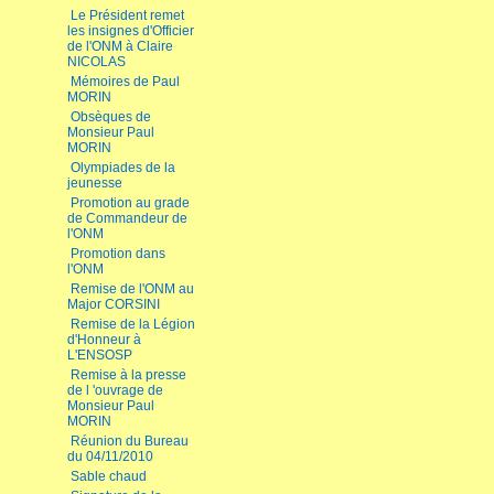
Le Président remet
les insignes d'Officier
de l'ONM à Claire
NICOLAS
Mémoires de Paul
MORIN
Obsèques de
Monsieur Paul
MORIN
Olympiades de la
jeunesse
Promotion au grade
de Commandeur de
l'ONM
Promotion dans
l'ONM
Remise de l'ONM au
Major CORSINI
Remise de la Légion
d'Honneur à
L'ENSOSP
Remise à la presse
de l 'ouvrage de
Monsieur Paul
MORIN
Réunion du Bureau
du 04/11/2010
Sable chaud