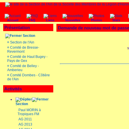
Accueil
FAQ
Liens
Nouvelles
Photos
Stats
Présentation
Demande de nouveau mot de pass
Section
¤
Section de l'Ain
¤
Comité de Bresse-
s
Revermont
¤
Comité de Haut Bugey -
Pays de Gex
¤
Comité de Belley -
Amberieu
¤
Comité Dombes - Côtière
de l'Ain
Activités
Section
Paul MORIN à
Tropiques FM
AG 2011
AG 2013