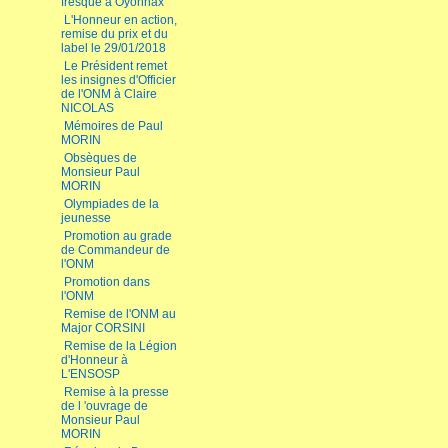
fresque à Oyonnax
L'Honneur en action,
remise du prix et du
label le 29/01/2018
Le Président remet
les insignes d'Officier
de l'ONM à Claire
NICOLAS
Mémoires de Paul
MORIN
Obsèques de
Monsieur Paul
MORIN
Olympiades de la
jeunesse
Promotion au grade
de Commandeur de
l'ONM
Promotion dans
l'ONM
Remise de l'ONM au
Major CORSINI
Remise de la Légion
d'Honneur à
L'ENSOSP
Remise à la presse
de l 'ouvrage de
Monsieur Paul
MORIN