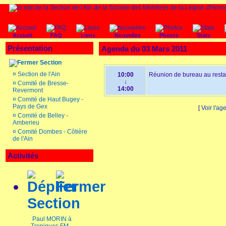
Accueil
FAQ
Liens
Nouvelles
Photos
Stats
Présentation
Agenda du 03 Mars 2011
Section
¤
Section de l'Ain
10:00
Réunion de bureau au resta
↓
¤
Comité de Bresse-
14:00
Revermont
¤
Comité de Haut Bugey -
Pays de Gex
[
Voir l'a
¤
Comité de Belley -
Amberieu
¤
Comité Dombes - Côtière
de l'Ain
Activités
Section
Paul MORIN à