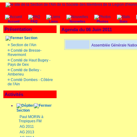
Accueil
FAQ
Liens
Nouvelles
Photos
Stats
Présentation
Agenda du 06 Juin 2011
Section
¤
Section de l'Ain
Assemblée Générale Nation
¤
Comité de Bresse-
Revermont
¤
Comité de Haut Bugey -
Pays de Gex
¤
Comité de Belley -
Amberieu
¤
Comité Dombes - Côtière
de l'Ain
Activités
Section
Paul MORIN à
Tropiques FM
AG 2011
AG 2013