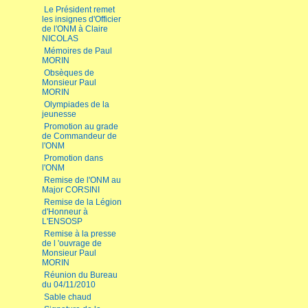
Le Président remet
les insignes d'Officier
de l'ONM à Claire
NICOLAS
Mémoires de Paul
MORIN
Obsèques de
Monsieur Paul
MORIN
Olympiades de la
jeunesse
Promotion au grade
de Commandeur de
l'ONM
Promotion dans
l'ONM
Remise de l'ONM au
Major CORSINI
Remise de la Légion
d'Honneur à
L'ENSOSP
Remise à la presse
de l 'ouvrage de
Monsieur Paul
MORIN
Réunion du Bureau
du 04/11/2010
Sable chaud