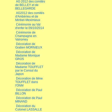
AG 2012 des comités
de BELLEY et de
BELLEGARDE
AG2012 des comités
d'Ambérieu et de
Miribel-Meximieux
Cérémonie au Val
d'enfer le 09/10/2014
Cérémonie de
Champagne en
Valromey
Décoration de
Gratien MORNIEUX
Décoration de
Madame Monique
GROS
Décoration de
Madame TOUFFLET
par le Consul du
Japon
Décoration de Mme
TOUFFLET dans
l'ONM
Décoration de Paul
BILLON
Décoration de Paul
MINAND
Décoration du
Colonel LASSALLE