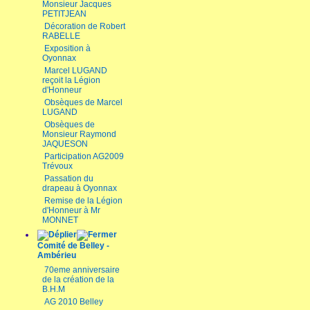
Monsieur Jacques
PETITJEAN
Décoration de Robert
RABELLE
Exposition à
Oyonnax
Marcel LUGAND
reçoit la Légion
d'Honneur
Obsèques de Marcel
LUGAND
Obsèques de
Monsieur Raymond
JAQUESON
Participation AG2009
Trévoux
Passation du
drapeau à Oyonnax
Remise de la Légion
d'Honneur à Mr
MONNET
Comité de Belley -
Ambérieu
70eme anniversaire
de la création de la
B.H.M
AG 2010 Belley