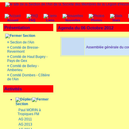
Accueil
FAQ
Liens
Nouvelles
Photos
Stats
Présentation
Agenda du 06 Octobre 2012
Section
¤
Section de l'Ain
Assemblée générale du com
¤
Comité de Bresse-
Revermont
¤
Comité de Haut Bugey -
Pays de Gex
¤
Comité de Belley -
Amberieu
¤
Comité Dombes - Côtière
de l'Ain
Activités
Section
Paul MORIN à
Tropiques FM
AG 2011
AG 2013