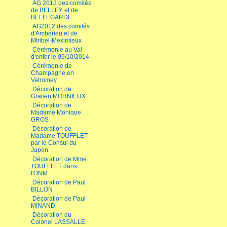
AG 2012 des comités
de BELLEY et de
BELLEGARDE
AG2012 des comités
d'Ambérieu et de
Miribel-Meximieux
Cérémonie au Val
d'enfer le 09/10/2014
Cérémonie de
Champagne en
Valromey
Décoration de
Gratien MORNIEUX
Décoration de
Madame Monique
GROS
Décoration de
Madame TOUFFLET
par le Consul du
Japon
Décoration de Mme
TOUFFLET dans
l'ONM
Décoration de Paul
BILLON
Décoration de Paul
MINAND
Décoration du
Colonel LASSALLE