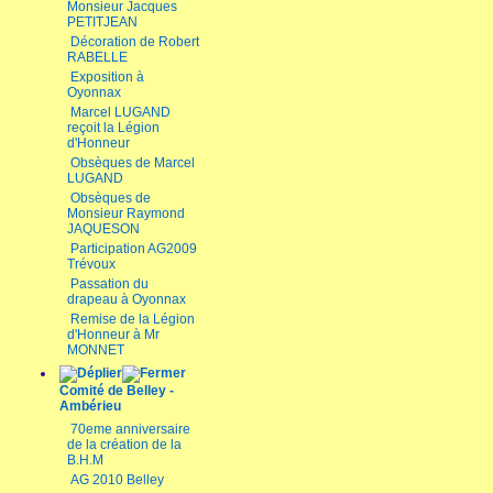
Monsieur Jacques
PETITJEAN
Décoration de Robert
RABELLE
Exposition à
Oyonnax
Marcel LUGAND
reçoit la Légion
d'Honneur
Obsèques de Marcel
LUGAND
Obsèques de
Monsieur Raymond
JAQUESON
Participation AG2009
Trévoux
Passation du
drapeau à Oyonnax
Remise de la Légion
d'Honneur à Mr
MONNET
Comité de Belley -
Ambérieu
70eme anniversaire
de la création de la
B.H.M
AG 2010 Belley