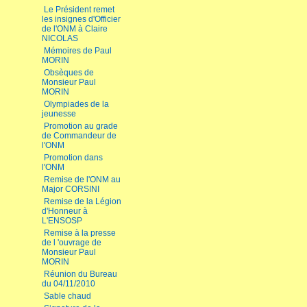
Le Président remet
les insignes d'Officier
de l'ONM à Claire
NICOLAS
Mémoires de Paul
MORIN
Obsèques de
Monsieur Paul
MORIN
Olympiades de la
jeunesse
Promotion au grade
de Commandeur de
l'ONM
Promotion dans
l'ONM
Remise de l'ONM au
Major CORSINI
Remise de la Légion
d'Honneur à
L'ENSOSP
Remise à la presse
de l 'ouvrage de
Monsieur Paul
MORIN
Réunion du Bureau
du 04/11/2010
Sable chaud