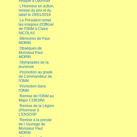
fresque à Oyonnax
L'Honneur en action,
remise du prix et du
label le 29/01/2018
Le Président remet
les insignes d'Officier
de l'ONM à Claire
NICOLAS
Mémoires de Paul
MORIN
Obsèques de
Monsieur Paul
MORIN
Olympiades de la
jeunesse
Promotion au grade
de Commandeur de
l'ONM
Promotion dans
l'ONM
Remise de l'ONM au
Major CORSINI
Remise de la Légion
d'Honneur à
L'ENSOSP
Remise à la presse
de l 'ouvrage de
Monsieur Paul
MORIN