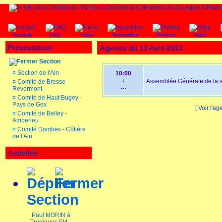
Accueil
FAQ
Liens
Nouvelles
Photos
Stats
Présentation
Agenda du 13 Avril 2013
Section
¤
Section de l'Ain
10:00
↓
Assemblée Générale de la
¤
Comité de Bresse-
…
Revermont
¤
Comité de Haut Bugey -
Pays de Gex
[
Voir l'ag
¤
Comité de Belley -
Amberieu
¤
Comité Dombes - Côtière
de l'Ain
Activités
Section
Paul MORIN à