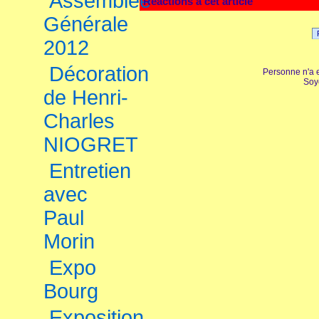
Assemblée
Réactions à cet article
Générale
2012
Décoration
Personne n'a 
Soy
de Henri-
Charles
NIOGRET
Entretien
avec
Paul
Morin
Expo
Bourg
Exposition