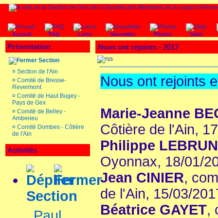
Accueil
FAQ
Liens
Nouvelles
Photos
Stats
Présentation
Nous ont rejoints - 2017
Section
¤
Section de l'Ain
Nous ont rejoints 
¤
Comité de Bresse-
Revermont
¤
Comité de Haut Bugey -
Pays de Gex
Marie-Jeanne B
¤
Comité de Belley -
Amberieu
Côtière de l'Ain, 1
¤
Comité Dombes - Côtière
de l'Ain
Philippe LEBRUN
Activités
Oyonnax, 18/01/2
Jean CINIER
, com
de l'Ain, 15/03/201
Section
Béatrice GAYET
,
Paul