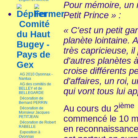
Pour mémoire, un r
Petit Prince » :
Comité
« C'est un petit ga
du Haut
planète lointaine.
Bugey -
très
capricieuse, i
Pays de
d'autres planètes 
Gex
croise différents
AG 2010 Oyonnax -
d'affaires, un roi
Nantua
AG des comités de
BELLEY et de
qui vont tous lui 
BELLEGARDE
Décoration de
Bernard PERRIN
ième
Au cours du 2
Décoration de
Monsieur Jacques
commencé le 10 mai
PETITJEAN
Décoration de Robert
en reconnaissance 
RABELLE
Exposition à
Oyonnax