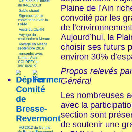
Réunion du Bureau
du 04/11/2010
Plaine de l’Ain ric
Sable chaud
convoité par les g
Signature de la
convention avec la
FAMAF
de l’environnemen
Visite du CERN
Aujourd’hui, la Pla
Voyage du
centenaire à Meaux
Voyage en Alsace
choisir ses futurs p
septembre 2018
rencontre avec
environ 30% d’esp
l'amiral Alain
COLDEFY le
09/10/2019
Propos relevés par
Général
Comité
Les nombreuses act
de
avec la participati
Bresse-
section sont prése
Revermont
de soutenir une gr
AG 2012 du Comité
de Bresse-Revermont