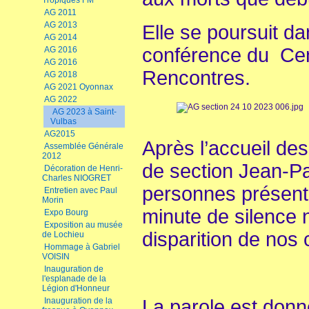
Tropiques FM
AG 2011
AG 2013
Elle se poursuit da
AG 2014
conférence du Cent
AG 2016
AG 2016
Rencontres.
AG 2018
AG 2021 Oyonnax
AG 2022
AG 2023 à Saint-
Vulbas
AG2015
Après l’accueil des
Assemblée Générale
2012
de section Jean-Pa
Décoration de Henri-
Charles NIOGRET
personnes présent
Entretien avec Paul
Morin
minute de silence 
Expo Bourg
Exposition au musée
disparition de nos
de Lochieu
Hommage à Gabriel
VOISIN
Inauguration de
l'esplanade de la
Légion d'Honneur
Inauguration de la
La parole est donn