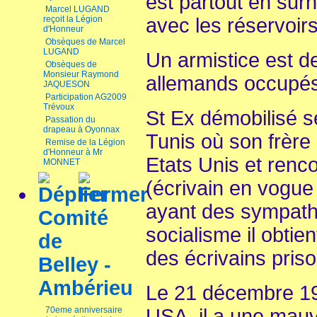
est partout en sur
Marcel LUGAND
avec les réservoir
reçoit la Légion
d'Honneur
Obsèques de Marcel
LUGAND
Un armistice est 
Obsèques de
Monsieur Raymond
allemands occupés 
JAQUESON
Participation AG2009
Trévoux
St Ex démobilisé s
Passation du
drapeau à Oyonnax
Tunis où son frère 
Remise de la Légion
d'Honneur à Mr
Etats Unis et renco
MONNET
(écrivain en vogu
ayant des sympathi
Comité
socialisme il obtie
de
des écrivains pris
Belley -
Ambérieu
Le 21 décembre 19
USA, il a une mauv
70eme anniversaire