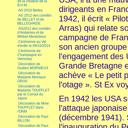
de la création de la
B.H.M
dirigeants en Fran
AG 2010 Belley
AG 2012 des comités
1942, il écrit « Pil
de BELLEY et de
BELLEGARDE
Arras) qui relate 
AG2012 des comités
d'Ambérieu et de
campagne de Fran
Miribel-Meximieux
Cérémonie au Val
son ancien groupe 
d'enfer le 09/10/2014
Cérémonie de
l’engagement des 
Champagne en
Valromey
Grande Bretagne e
Décoration de
Gratien MORNIEUX
achève « Le petit p
Décoration de
Madame Monique
GROS
l’otage ». St Ex 
Décoration de
Madame TOUFFLET
par le Consul du
En 1942 les USA s
Japon
Décoration de Mme
l’attaque japonais
TOUFFLET dans
l'ONM
(décembre 1941). S
Décoration de Paul
BILLON
l’inauguration du 
Décoration de Paul