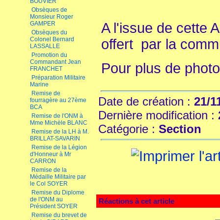
BOUVIER
Obsèques de
Monsieur Roger
A l'issue de cette 
GAMPER
Obsèques du
Colonel Bernard
offert par la com
LASSALLE
Promotion du
Commandant Jean
Pour plus de photo
FRANCHET
Préparation Militaire
Marine
Remise de
Date de création :
21/1
fourragère au 27ème
BCA
Dernière modification :
Remise de l'ONM à
Mme Michèle BLANC
Catégorie :
Section
Remise de la LH à M.
BRILLAT-SAVARIN
Remise de la Légion
d'Honneur à Mr
CARRON
Remise de la
Médaille Militaire par
le Col SOYER
Remise du Diplome
de l'ONM au
Réactions à cet article
Président SOYER
Remise du brevet de