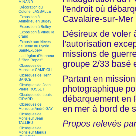
MINAND
l’endroit où débar
Décoration du
Colonel LASSALLE
Cavalaire-sur-Mer
Exposition à
Ambérieu en Bugey
Exposition à Belley
Désireux de voler à
Exposition à Virieu le
grand
l’autorisation exce
Exposé aux élèves
de 3eme du Lycée
Saint-Exupéry
missions de guerre
La Légion d'Honneur
à "Bon Repos"
groupe 2/33 basé 
Obseques de
Monsieur CAMPIOLI
Obsèques de Henri
Partant en missio
SANCE
Obsèques de Jean-
photographique pou
Pierre ROSSET
Obsèques de Louis
débarquement en P
GIRARD
Obsèques de
en mer à bord de s
Monsieur André GAY
Obsèques de
Monsieur Jean
Propos relevés pa
TALLIEU
Obsèques de
Monsieur Marius