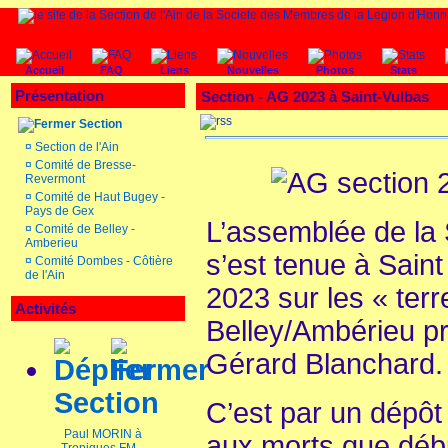
Accueil
FAQ
Liens
Nouvelles
Photos
Stats
Présentation
Section - AG 2023 à Saint-Vulbas
Section
¤
Section de l'Ain
¤
Comité de Bresse-
Revermont
¤
Comité de Haut Bugey -
Pays de Gex
L’assemblée de la
¤
Comité de Belley -
Amberieu
s’est tenue à Saint
¤
Comité Dombes - Côtière
de l'Ain
2023 sur les « ter
Activités
Belley/Ambérieu pr
Gérard Blanchard.
Section
C’est par un dépô
Paul MORIN à
aux morts que déb