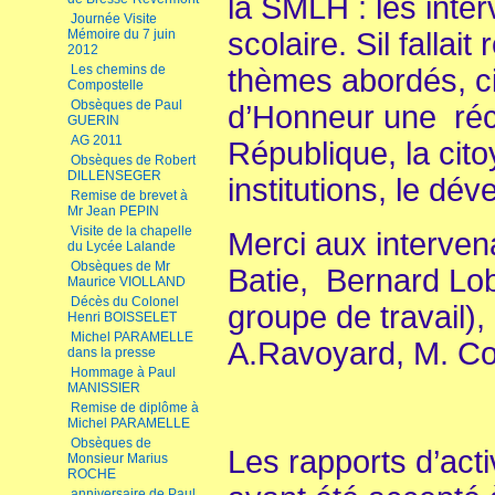
la SMLH : les inter
Journée Visite
Mémoire du 7 juin
scolaire. Sil fallai
2012
Les chemins de
thèmes abordés, ci
Compostelle
Obsèques de Paul
d’Honneur une ré
GUERIN
AG 2011
République, la cit
Obsèques de Robert
DILLENSEGER
institutions, le d
Remise de brevet à
Mr Jean PEPIN
Visite de la chapelle
Merci aux intervena
du Lycée Lalande
Obsèques de Mr
Batie, Bernard Lob
Maurice VIOLLAND
Décès du Colonel
groupe de travail),
Henri BOISSELET
Michel PARAMELLE
A.Ravoyard, M. Co
dans la presse
Hommage à Paul
MANISSIER
Remise de diplôme à
Michel PARAMELLE
Obsèques de
Les rapports d’acti
Monsieur Marius
ROCHE
anniversaire de Paul