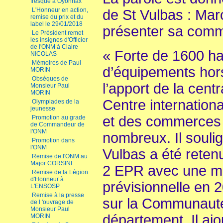
fresque à Oyonnax
L'Honneur en action,
de St Vulbas : Mar
remise du prix et du
label le 29/01/2018
présenter sa comm
Le Président remet
les insignes d'Officier
de l'ONM à Claire
« Forte de 1600 hab
NICOLAS
Mémoires de Paul
d’équipements hor
MORIN
Obsèques de
l’apport de la centr
Monsieur Paul
MORIN
Centre internationa
Olympiades de la
jeunesse
et des commerces d
Promotion au grade
de Commandeur de
l'ONM
nombreux. Il souli
Promotion dans
l'ONM
Vulbas a été reten
Remise de l'ONM au
Major CORSINI
2 EPR avec une mi
Remise de la Légion
d'Honneur à
prévisionnelle en 20
L'ENSOSP
Remise à la presse
sur la Communaut
de l 'ouvrage de
Monsieur Paul
département. Il ajou
MORIN