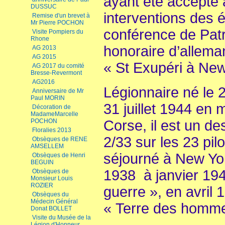
ayant été accepté à
DUSSUC
interventions des é
Remise d'un brevet à
Mr Pierre POCHON
conférence de Patr
Visite Pompiers du
Rhone
honoraire d’allema
AG 2013
AG 2015
« St Exupéri à New
AG 2017 du comité
Bresse-Revermont
AG2016
Légionnaire né le 2
Anniversaire de Mr
Paul MORIN
31 juillet 1944 en 
Décoration de
MadameMarcelle
POCHON
Corse, il est un de
Floralies 2013
2/33 sur les 23 pi
Obsèques de RENE
AMSELLEM
séjourné à New Yor
Obsèques de Henri
BEGUIN
1938 à janvier 1941
Obsèques de
Monsieur Louis
ROZIER
guerre », en avril 1
Obsèques du
Médecin Général
« Terre des homm
Donat BOLLET
Visite du Musée de la
Légion d'Honneur