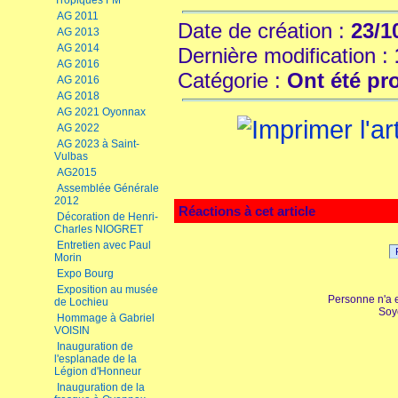
Tropiques FM
AG 2011
Date de création :
23/1
AG 2013
AG 2014
Dernière modification :
AG 2016
Catégorie :
Ont été p
AG 2016
AG 2018
AG 2021 Oyonnax
AG 2022
AG 2023 à Saint-
Vulbas
AG2015
Assemblée Générale
2012
Réactions à cet article
Décoration de Henri-
Charles NIOGRET
Entretien avec Paul
Morin
Expo Bourg
Exposition au musée
Personne n'a 
de Lochieu
Soy
Hommage à Gabriel
VOISIN
Inauguration de
l'esplanade de la
Légion d'Honneur
Inauguration de la