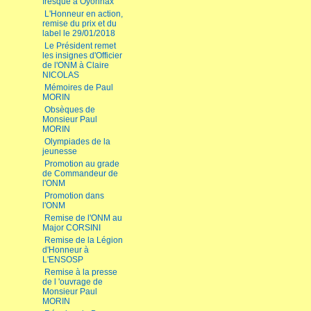
fresque à Oyonnax
L'Honneur en action,
remise du prix et du
label le 29/01/2018
Le Président remet
les insignes d'Officier
de l'ONM à Claire
NICOLAS
Mémoires de Paul
MORIN
Obsèques de
Monsieur Paul
MORIN
Olympiades de la
jeunesse
Promotion au grade
de Commandeur de
l'ONM
Promotion dans
l'ONM
Remise de l'ONM au
Major CORSINI
Remise de la Légion
d'Honneur à
L'ENSOSP
Remise à la presse
de l 'ouvrage de
Monsieur Paul
MORIN