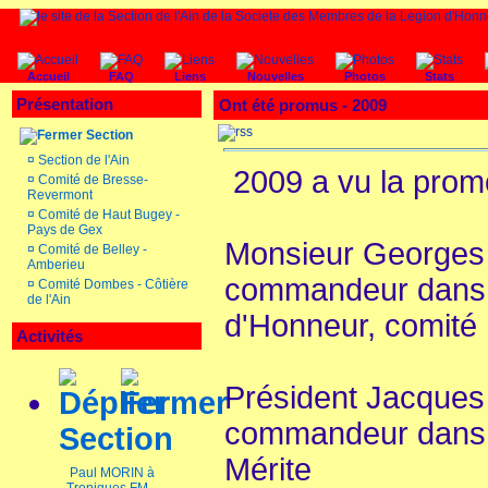
Accueil
FAQ
Liens
Nouvelles
Photos
Stats
Présentation
Ont été promus - 2009
Section
¤
Section de l'Ain
2009 a vu la promo
¤
Comité de Bresse-
Revermont
¤
Comité de Haut Bugey -
Pays de Gex
Monsieur Georges
¤
Comité de Belley -
Amberieu
commandeur dans l
¤
Comité Dombes - Côtière
de l'Ain
d'Honneur, comit
Activités
Président Jacque
commandeur dans l
Section
Mérite
Paul MORIN à