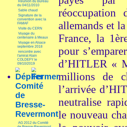
Réunion du Bureau
du 04/11/2010
réoccupation 
Sable chaud
Signature de la
convention avec la
allemands et la
FAMAF
Visite du CERN
Voyage du
France, la 1èr
centenaire à Meaux
Voyage en Alsace
septembre 2018
pour s’emparer
rencontre avec
l'amiral Alain
COLDEFY le
d’HITLER « M
09/10/2019
millions de c
Comité
l’arrivée d’HI
de
neutralise rap
Bresse-
le nouveau cha
Revermont
AG 2012 du Comité
de Bresse-Revermont