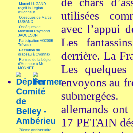
de chars d’as
Marcel LUGAND
reçoit la Légion
utilisées co
d'Honneur
Obsèques de Marcel
LUGAND
avec l’appui d
Obsèques de
Monsieur Raymond
JAQUESON
Les fantassin
Participation AG2009
Trévoux
Passation du
derrière. La Fra
drapeau à Oyonnax
Remise de la Légion
d'Honneur à Mr
Les quelques 
MONNET
envoyons au fr
Comité
submergées.
de
allemands ont 
Belley -
Ambérieu
17 PETAIN dés
70eme anniversaire