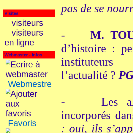
pas de se nour
Visites
visiteurs
visiteurs
-
M. TO
en ligne
d’histoire : p
Webmaster - Infos
instituteurs
l’actualité ?
P
Webmestre
- Les alsac
incorporés da
Favoris
: oui, ils s’ap