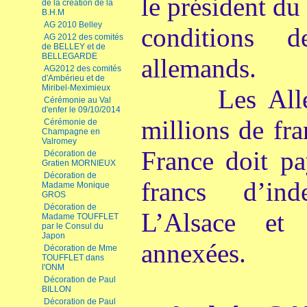
le président du
de la création de la
B.H.M
AG 2010 Belley
conditions d
AG 2012 des comités
de BELLEY et de
BELLEGARDE
allemands.
AG2012 des comités
d'Ambérieu et de
Miribel-Meximieux
Les Alleman
Cérémonie au Val
d'enfer le 09/10/2014
millions de fra
Cérémonie de
Champagne en
Valromey
France doit pa
Décoration de
Gratien MORNIEUX
Décoration de
francs d’in
Madame Monique
GROS
Décoration de
L’Alsace et
Madame TOUFFLET
par le Consul du
Japon
annexées.
Décoration de Mme
TOUFFLET dans
l'ONM
Décoration de Paul
BILLON
Décoration de Paul