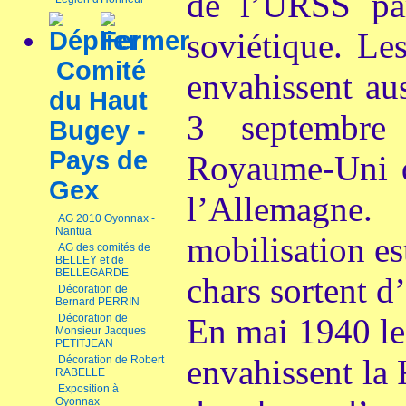
de l’URSS pa
soviétique. Le
Comité
envahissent au
du Haut
3 septembre
Bugey -
Pays de
Royaume-Uni dé
Gex
l’Allemagn
AG 2010 Oyonnax -
Nantua
mobilisation es
AG des comités de
BELLEY et de
BELLEGARDE
chars sortent d’
Décoration de
Bernard PERRIN
Décoration de
En mai 1940 le
Monsieur Jacques
PETITJEAN
envahissent la 
Décoration de Robert
RABELLE
Exposition à
Oyonnax