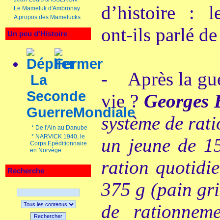
d’histoire : l
Le Mameluk d'Ambronay
A propos des Mamelucks
ont-ils parlé de
Un peu d'Histoire
- Après la gue
La
Seconde
vie ?
Georges
GuerreMondiale
système de rat
*
De l'Ain au Danube
*
NARVICK 1940, le
un jeune de 15
Corps Epéditionnaire
en Norvège
ration quotidi
Recherche
375 g (pain gris
de rationneme
Rechercher