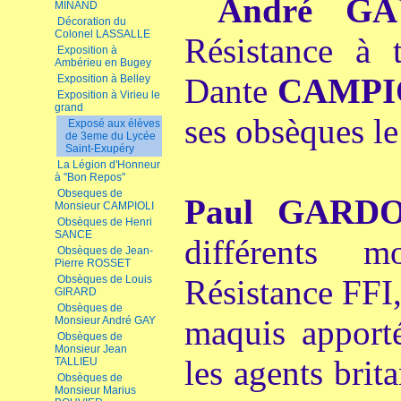
André GA
MINAND
Décoration du
Colonel LASSALLE
Résistance à t
Exposition à
Ambérieu en Bugey
Dante
CAMPI
Exposition à Belley
Exposition à Virieu le
grand
ses obsèques le
Exposé aux élèves
de 3eme du Lycée
Saint-Exupéry
La Légion d'Honneur
à "Bon Repos"
Obseques de
Paul GARD
Monsieur CAMPIOLI
Obsèques de Henri
SANCE
différents 
Obsèques de Jean-
Pierre ROSSET
Obsèques de Louis
Résistance FFI,
GIRARD
Obsèques de
maquis apporté
Monsieur André GAY
Obsèques de
Monsieur Jean
les agents brit
TALLIEU
Obsèques de
Monsieur Marius