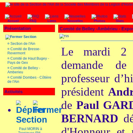
Accueil
FAQ
Liens
Nouvelles
Photos
Stats
Présentation
Comité de Belley -Ambérieu - Expo
Section
¤
Section de l'Ain
Le mardi 2 
¤
Comité de Bresse-
Revermont
¤
Comité de Haut Bugey -
demande 
Pays de Gex
¤
Comité de Belley -
Amberieu
professeur d’hi
¤
Comité Dombes - Côtière
de l'Ain
président
And
Activités
de
Paul GAR
BERNARD
dé
Section
d'Honneur et
Paul MORIN à