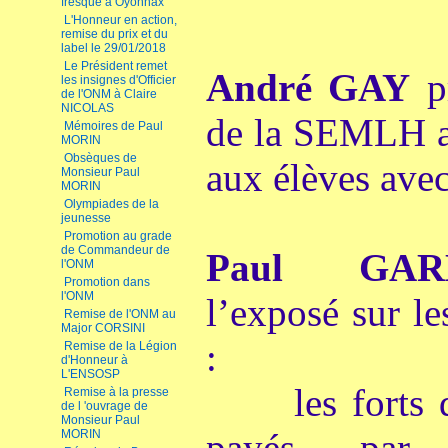
fresque à Oyonnax
L'Honneur en action,
remise du prix et du
label le 29/01/2018
Le Président remet
André GAY
pr
les insignes d'Officier
de l'ONM à Claire
NICOLAS
de la SEMLH as
Mémoires de Paul
MORIN
Obsèques de
aux élèves avec
Monsieur Paul
MORIN
Olympiades de la
jeunesse
Promotion au grade
de Commandeur de
Paul GAR
l'ONM
Promotion dans
l'ONM
l’exposé sur le
Remise de l'ONM au
Major CORSINI
:
Remise de la Légion
d'Honneur à
L'ENSOSP
les forts d
Remise à la presse
de l 'ouvrage de
Monsieur Paul
payés par 
MORIN