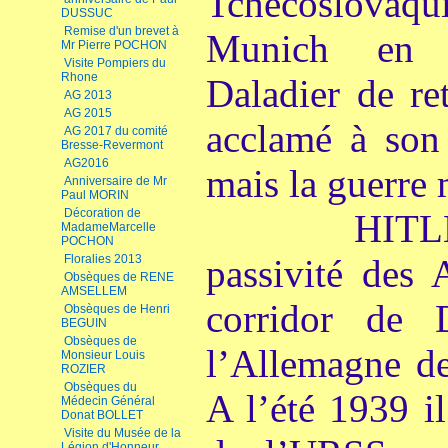
Tchécoslovaq
DUSSUC
Remise d'un brevet à
Munich en s
Mr Pierre POCHON
Visite Pompiers du
Rhone
Daladier de re
AG 2013
AG 2015
acclamé à son 
AG 2017 du comité
Bresse-Revermont
AG2016
mais la guerre
Anniversaire de Mr
Paul MORIN
Décoration de
HITLER qu
MadameMarcelle
POCHON
Floralies 2013
passivité des 
Obsèques de RENE
AMSELLEM
corridor de 
Obsèques de Henri
BEGUIN
Obsèques de
l’Allemagne de
Monsieur Louis
ROZIER
Obsèques du
A l’été 1939 il
Médecin Général
Donat BOLLET
Visite du Musée de la
Légion d'Honneur