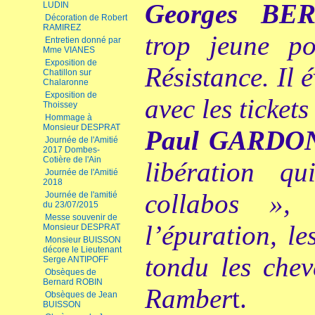
Georges BE
LUDIN
Décoration de Robert
RAMIREZ
trop jeune po
Entretien donné par
Mme VIANES
Exposition de
Résistance. Il 
Chatillon sur
Chalaronne
Exposition de
avec les ticket
Thoissey
Hommage à
Monsieur DESPRAT
Paul GARDO
Journée de l'Amitié
2017 Dombes-
Cotière de l'Ain
libération q
Journée de l'Amitié
2018
collabos », 
Journée de l'amitié
du 23/07/2015
Messe souvenir de
l’épuration, l
Monsieur DESPRAT
Monsieur BUISSON
décore le Lieutenant
tondu les chev
Serge ANTIPOFF
Obsèques de
Bernard ROBIN
Ramber
t.
Obsèques de Jean
BUISSON