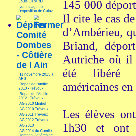
145 000 déport
Louis GIRARD
vernissage de
l'exposition de Culoz
Il cite le cas 
d’Ambérieu, qu
Comité
Briand, dépor
Dombes
- Côtière
Autriche où il
de l Ain
été libéré 
11 novembre 2015 à
ARS
américaines en
Repas de l'amitié
2013 - Trévoux
Repas de l'Amitié
2012 - Trévoux
AG 2010 Miribel
AG 2010 Trévoux
Les élèves ont
AG 2011 Trévoux
AG 2012 Trévoux
1h30 et ont
AG 2013
AG 2014 du Comité
Dombes-Cotières de