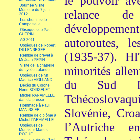
le pouvoir ave
Journée Visite
Mémoire du 7 juin
relance de 
2012
Les chemins de
Compostelle
développem
Obsèques de Paul
GUERIN
autoroutes, l
AG 2011
Obsèques de Robert
DILLENSEGER
(1935-37). H
Remise de brevet à
Mr Jean PEPIN
Visite de la chapelle
minorités alle
du Lycée Lalande
Obsèques de Mr
Maurice VIOLLAND
du Sud Es
Décès du Colonel
Henri BOISSELET
Tchécoslovaq
Michel PARAMELLE
dans la presse
Hommage à Paul
Slovénie, Croa
MANISSIER
Remise de diplôme à
Michel PARAMELLE
l’Autriche 
Obsèques de
Monsieur Marius
ROCHE
anniversaire de Paul