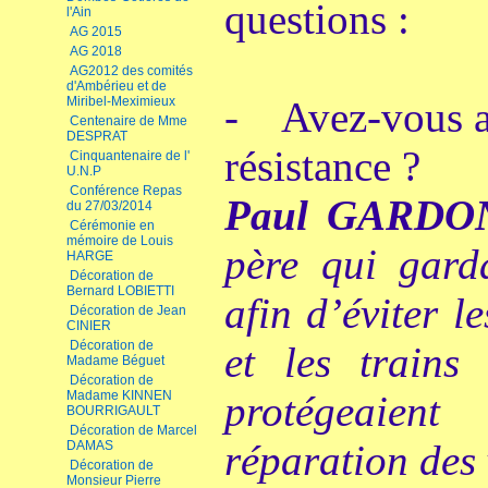
questions :
l'Ain
AG 2015
AG 2018
AG2012 des comités
d'Ambérieu et de
Miribel-Meximieux
- Avez-vous ac
Centenaire de Mme
DESPRAT
résistance ?
Cinquantenaire de l'
U.N.P
Conférence Repas
Paul GARDO
du 27/03/2014
Cérémonie en
mémoire de Louis
père qui garda
HARGE
Décoration de
Bernard LOBIETTI
afin d’éviter l
Décoration de Jean
CINIER
Décoration de
et les trains
Madame Béguet
Décoration de
Madame KINNEN
protégeaien
BOURRIGAULT
Décoration de Marcel
réparation des 
DAMAS
Décoration de
Monsieur Pierre