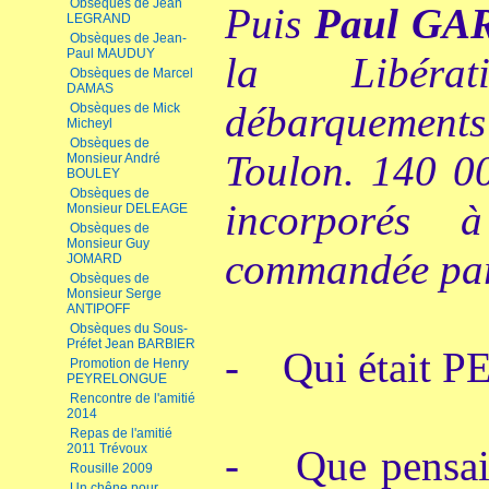
Obsèques de Jean
Puis
Paul GA
LEGRAND
Obsèques de Jean-
Paul MAUDUY
la Libéra
Obsèques de Marcel
DAMAS
débarquements
Obsèques de Mick
Micheyl
Obsèques de
Toulon. 140 00
Monsieur André
BOULEY
Obsèques de
incorporés 
Monsieur DELEAGE
Obsèques de
Monsieur Guy
commandée par
JOMARD
Obsèques de
Monsieur Serge
ANTIPOFF
Obsèques du Sous-
Préfet Jean BARBIER
- Qui était P
Promotion de Henry
PEYRELONGUE
Rencontre de l'amitié
2014
Repas de l'amitié
2011 Trévoux
- Que pensaien
Rousille 2009
Un chêne pour