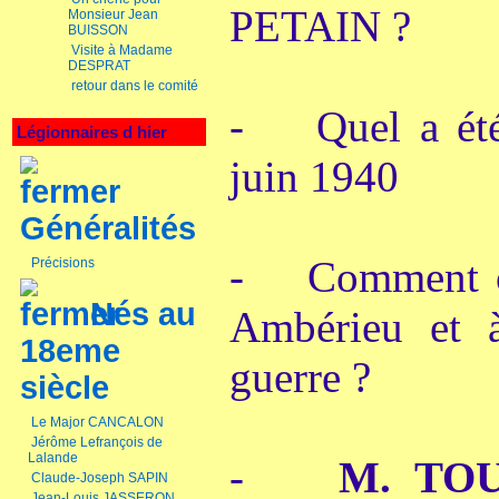
PETAIN ?
Monsieur Jean
BUISSON
Visite à Madame
DESPRAT
retour dans le comité
- Quel a été 
Légionnaires d hier
juin 1940
Généralités
- Comment ont
Précisions
Nés au
Ambérieu et 
18eme
guerre ?
siècle
Le Major CANCALON
Jérôme Lefrançois de
Lalande
-
M. TO
Claude-Joseph SAPIN
Jean-Louis JASSERON