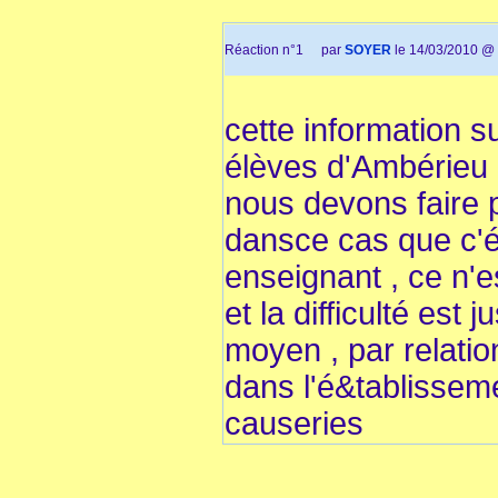
Réaction n°1
par
SOYER
le 14/03/2010 @ 
cette information su
élèves d'Ambérieu
nous devons faire p
dansce cas que c'é
enseignant , ce n'
et la difficulté est
moyen , par relatio
dans l'é&tablissem
causeries