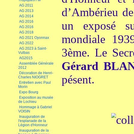
Tropiques FM
AG 2011
d’Ambérieu de
AG 2013
AG 2014
un exposé s
AG 2016
AG 2016
AG 2018
mondiale 1939
AG 2021 Oyonnax
AG 2022
3ème. Le Secré
AG 2023 à Saint-
Vulbas
AG2015
Gérard BL
Assemblée Générale
2012
Décoration de Henri-
pésent.
Charles NIOGRET
Entretien avec Paul
Morin
Expo Bourg
Exposition au musée
de Lochieu
Hommage à Gabriel
VOISIN
Inauguration de
l'esplanade de la
Légion d'Honneur
Inauguration de la