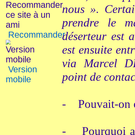
nous ». Certai
prendre le m
déserteur est 
Recommander
est ensuite ent
via Marcel D
Version
point de conta
mobile
- Pouvait-on é
- Pourquoi av