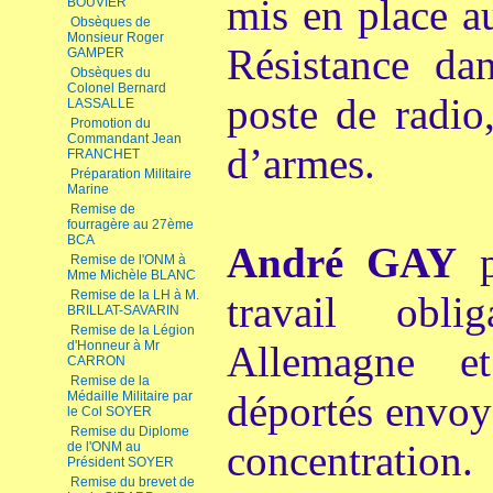
mis en place a
BOUVIER
Obsèques de
Monsieur Roger
Résistance da
GAMPER
Obsèques du
Colonel Bernard
poste de radio
LASSALLE
Promotion du
Commandant Jean
d’armes.
FRANCHET
Préparation Militaire
Marine
Remise de
fourragère au 27ème
BCA
André GAY
p
Remise de l'ONM à
Mme Michèle BLANC
Remise de la LH à M.
travail obl
BRILLAT-SAVARIN
Remise de la Légion
d'Honneur à Mr
Allemagne e
CARRON
Remise de la
déportés envoy
Médaille Militaire par
le Col SOYER
Remise du Diplome
concentration.
de l'ONM au
Président SOYER
Remise du brevet de