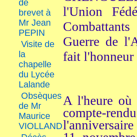
de
l'Union Féd
brevet à
Mr Jean
Combattants
PEPIN
Guerre de l'
Visite de
la
fait l'honneur
chapelle
du Lycée
Lalande
Obsèques
A l'heure où
de Mr
compte-rendu 
Maurice
l'anniversair
VIOLLAND