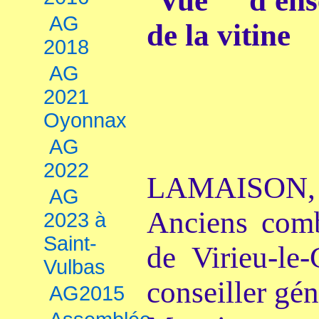
AG
2018
AG
2021
Oyonnax
AG
2022
LAMAISON,
AG
Anciens comb
2023 à
Saint-
de Virieu-le-
Vulbas
conseiller gén
AG2015