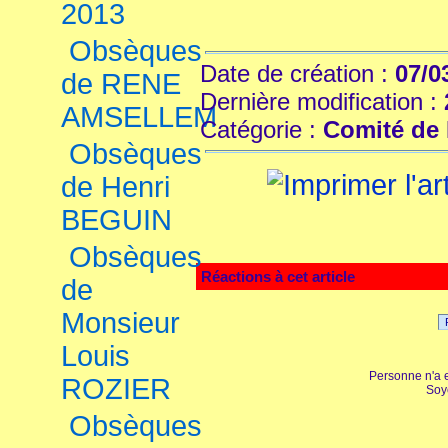
2013
Obsèques
Date de création :
07/0
de RENE
Dernière modification :
AMSELLEM
Catégorie :
Comité de 
Obsèques
de Henri
BEGUIN
Obsèques
Réactions à cet article
de
Monsieur
Louis
Personne n'a 
ROZIER
Soy
Obsèques