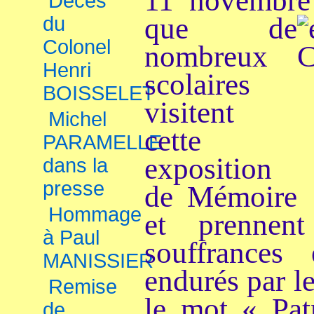
11 novembr
Décès
que de
du
Colonel
nombreux
Henri
scolaires
BOISSELET
visitent
Michel
cette
PARAMELLE
exposition
dans la
presse
de Mémoire
Hommage
et prennent
à Paul
souffr
ances 
MANISSIER
endurés par l
Remise
le mot « Pat
de