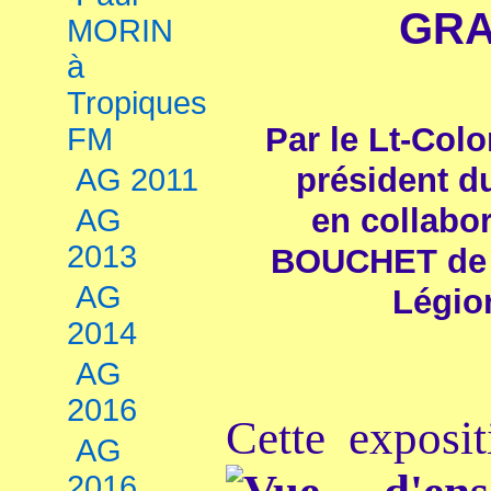
GRA
MORIN
à
Tropiques
Par le Lt-Co
FM
président d
AG 2011
en collabo
AG
2013
BOUCHET de 
AG
Légio
2014
AG
2016
Cette exposit
AG
2016