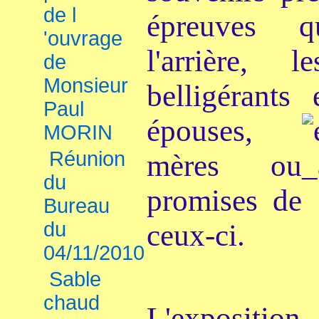
de l
épreuves q
'ouvrage
l'arrière, 
de
Monsieur
belligérants
Paul
épouses,
MORIN
Réunion
mères ou
du
promises de
Bureau
du
ceux-ci.
04/11/2010
Sable
chaud
L'exposition