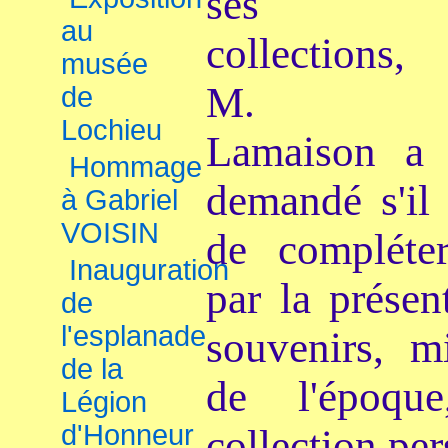
ses
au
collections,
musée
M.
de
Lochieu
Lamaison a
Hommage
demandé s'il 
à Gabriel
VOISIN
de compléter
Inauguration
par la présen
de
l'esplanade
souvenirs, mi
de la
de l'époqu
Légion
d'Honneur
collection per