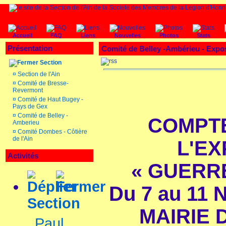
Accueil
FAQ
Liens
Nouvelles
Photos
Stats
Présentation
Comité de Belley -Ambérieu - Exposi
Section
¤
Section de l'Ain
¤
Comité de Bresse-
Revermont
¤
Comité de Haut Bugey -
Pays de Gex
¤
Comité de Belley -
COMPT
Amberieu
¤
Comité Dombes - Côtière
de l'Ain
L'EX
Activités
« GUERRE
Du 7
au 11
Section
MAIRIE D
Paul