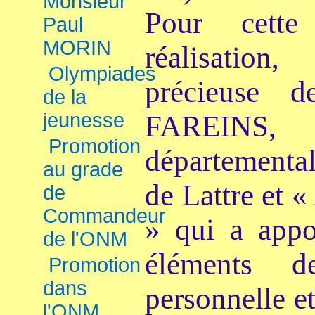
Monsieur
Pour cette
Paul
MORIN
réalisation,
Olympiades
pr
écieuse 
de la
jeunesse
FAREINS
Promotion
départementa
au grade
de Lattre et
de
Commandeur
» qui a appo
de l'ONM
éléments d
Promotion
dans
personnelle e
l'ONM