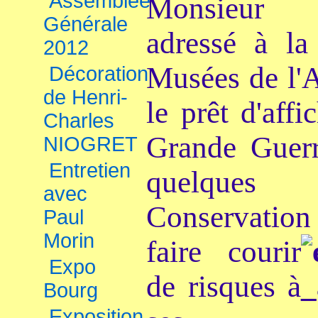
Assemblée
Monsieur 
Générale
adressé à la
2012
Musées de l'A
Décoration
de Henri-
le prêt d'affi
Charles
Grande Guerr
NIOGRET
Entretien
quelques
avec
Conservation
Paul
Morin
faire
courir
Expo
de risques à
Bourg
Exposition