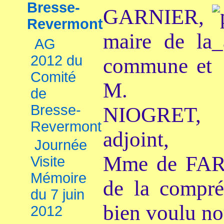
Bresse-
GARNIER,
Revermont
maire de la
AG
2012 du
commune et
Comité
M.
de
Bresse-
NIOGRET,
Revermont
adjoint,
Journée
Mme de FARE
Visite
Mémoire
de la compré
du 7 juin
bien voulu no
2012