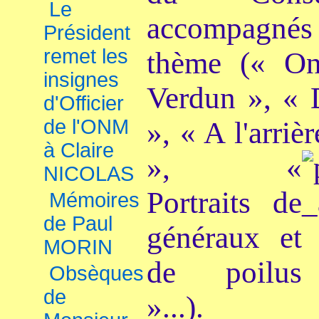
Le
accompagnés
Président
remet les
thème (« On
insignes
Verdun », « 
d'Officier
de l'ONM
», « A l'arriè
à Claire
», «
NICOLAS
Portraits de
Mémoires
de Paul
généraux et
MORIN
de poilus
Obsèques
de
»...).