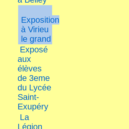
Exposition
à Virieu
le grand
Exposé
aux
élèves
de 3eme
du Lycée
Saint-
Exupéry
La
Légion