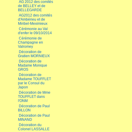
AG 2012 des comités
de BELLEY et de
BELLEGARDE
AG2012 des comités
d'Ambérieu et de
Miribel-Meximieux
Cérémonie au Val
d'enfer le 09/10/2014
Cérémonie de
Champagne en
Valromey
Décoration de
Gratien MORNIEUX
Décoration de
Madame Monique
GROS
Décoration de
Madame TOUFFLET
par le Consul du
Japon
Décoration de Mme
TOUFFLET dans
l'ONM
Décoration de Paul
BILLON
Décoration de Paul
MINAND
Décoration du
Colonel LASSALLE