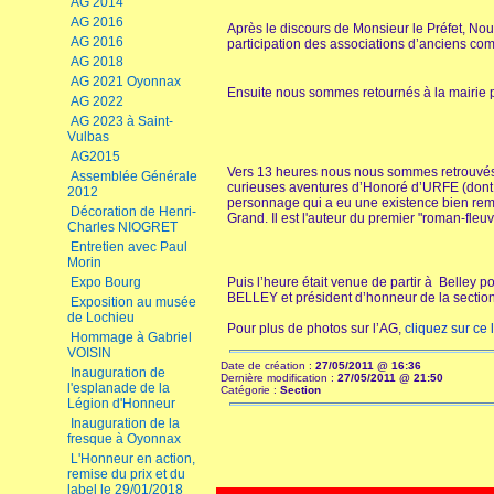
AG 2014
AG 2016
Après le discours de Monsieur le Préfet, 
AG 2016
participation des associations d’anciens com
AG 2018
AG 2021 Oyonnax
Ensuite nous sommes retournés à la mairie po
AG 2022
AG 2023 à Saint-
Vulbas
AG2015
Vers 13 heures nous nous sommes retrouvés 
Assemblée Générale
curieuses aventures d’Honoré d’URFE (dont la
2012
personnage qui a eu une existence bien rem
Décoration de Henri-
Grand. Il est l'auteur du premier "roman-fleuve
Charles NIOGRET
Entretien avec Paul
Morin
Expo Bourg
Puis l’heure était venue de partir à Belley
BELLEY et président d’honneur de la sectio
Exposition au musée
de Lochieu
Pour plus de photos sur l’AG,
cliquez sur ce l
Hommage à Gabriel
VOISIN
Date de création :
27/05/2011 @ 16:36
Inauguration de
Dernière modification :
27/05/2011 @ 21:50
l'esplanade de la
Catégorie :
Section
Légion d'Honneur
Inauguration de la
fresque à Oyonnax
L'Honneur en action,
remise du prix et du
label le 29/01/2018