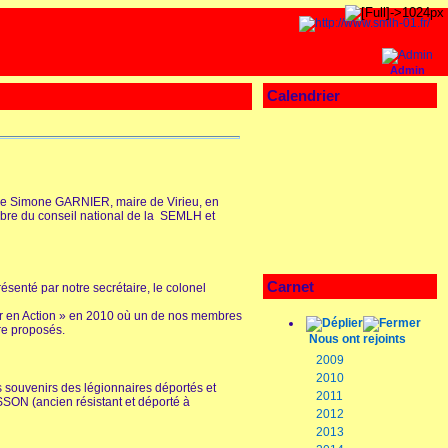
Admin
Calendrier
dame Simone GARNIER, maire de Virieu, en
re du conseil national de la SEMLH et
Carnet
enté par notre secrétaire, le colonel
eur en Action » en 2010 où un de nos membres
re proposés.
Nous ont rejoints
2009
2010
s souvenirs des légionnaires déportés et
2011
SON (ancien résistant et déporté à
2012
2013