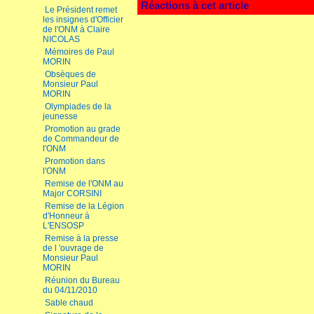
Réactions à cet article
Le Président remet
les insignes d'Officier
de l'ONM à Claire
NICOLAS
Mémoires de Paul
MORIN
Obsèques de
Monsieur Paul
MORIN
Olympiades de la
jeunesse
Promotion au grade
de Commandeur de
l'ONM
Promotion dans
l'ONM
Remise de l'ONM au
Major CORSINI
Remise de la Légion
d'Honneur à
L'ENSOSP
Remise à la presse
de l 'ouvrage de
Monsieur Paul
MORIN
Réunion du Bureau
du 04/11/2010
Sable chaud