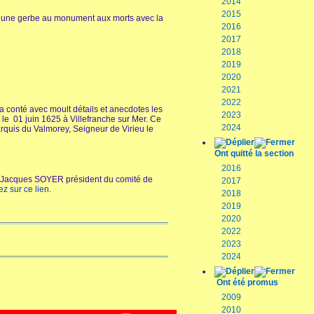
2014
2015
t une gerbe au monument aux morts avec la
2016
2017
2018
2019
2020
2021
2022
conté avec moult détails et anecdotes les
2023
 le 01 juin 1625 à Villefranche sur Mer. Ce
2024
quis du Valmorey, Seigneur de Virieu le
Ont quitté la section
2016
nel Jacques SOYER président du comité de
2017
ez sur ce lien
.
2018
2019
2020
2022
2023
2024
Ont été promus
2009
2010