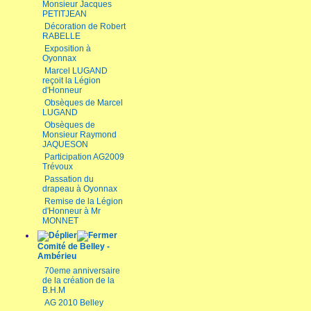
Monsieur Jacques
PETITJEAN
Décoration de Robert
RABELLE
Exposition à
Oyonnax
Marcel LUGAND
reçoit la Légion
d'Honneur
Obsèques de Marcel
LUGAND
Obsèques de
Monsieur Raymond
JAQUESON
Participation AG2009
Trévoux
Passation du
drapeau à Oyonnax
Remise de la Légion
d'Honneur à Mr
MONNET
Comité de Belley -
Ambérieu
70eme anniversaire
de la création de la
B.H.M
AG 2010 Belley