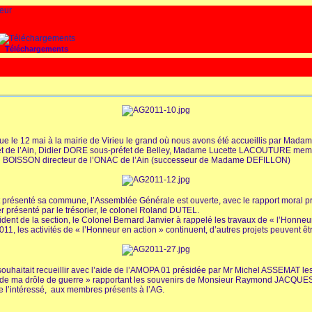
Téléchargements
nue le 12 mai à la mairie de Virieu le grand où nous avons été accueillis par Ma
et de l’Ain, Didier DORE sous-préfet de Belley, Madame Lucette LACOUTURE memb
ël BOISSON directeur de l’ONAC de l’Ain (successeur de Madame DEFILLON)
résenté sa commune, l’Assemblée Générale est ouverte, avec le rapport moral prés
présenté par le trésorier, le colonel Roland DUTEL.
sident de la section, le Colonel Bernard Janvier à rappelé les travaux de « l’Honn
1, les activités de « l’Honneur en action » continuent, d’autres projets peuvent êt
souhaitait recueillir avec l’aide de l’AMOPA 01 présidée par Mr Michel ASSEMAT le
rs de ma drôle de guerre » rapportant les souvenirs de Monsieur Raymond JACQUES
’intéressé, aux membres présents à l’AG.