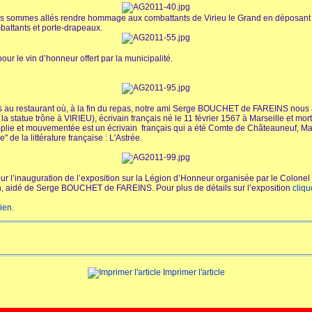
Nous sommes allés rendre hommage aux combattants de Virieu le Grand en déposan
battants et porte-drapeaux.
ur le vin d’honneur offert par la municipalité.
au restaurant où, à la fin du repas, notre ami Serge BOUCHET de FAREINS nous a 
 statue trône à VIRIEU), écrivain français né le 11 février 1567 à Marseille et mort
plie et mouvementée est un écrivain français qui a été Comte de Châteauneuf, Mar
" de la littérature française : L'Astrée.
 pour l’inauguration de l’exposition sur la Légion d’Honneur organisée par le Colo
n, aidé de Serge BOUCHET de FAREINS. Pour plus de détails sur l’exposition
cliqu
ien.
Imprimer l'article