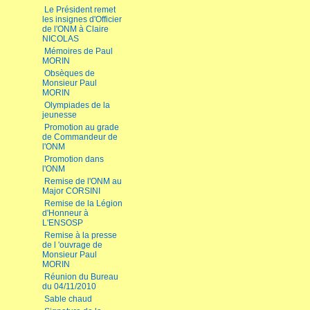
Le Président remet
les insignes d'Officier
de l'ONM à Claire
NICOLAS
Mémoires de Paul
MORIN
Obsèques de
Monsieur Paul
MORIN
Olympiades de la
jeunesse
Promotion au grade
de Commandeur de
l'ONM
Promotion dans
l'ONM
Remise de l'ONM au
Major CORSINI
Remise de la Légion
d'Honneur à
L'ENSOSP
Remise à la presse
de l 'ouvrage de
Monsieur Paul
MORIN
Réunion du Bureau
du 04/11/2010
Sable chaud