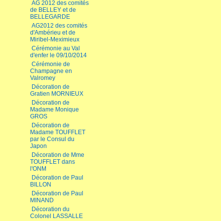
AG 2012 des comités
de BELLEY et de
BELLEGARDE
AG2012 des comités
d'Ambérieu et de
Miribel-Meximieux
Cérémonie au Val
d'enfer le 09/10/2014
Cérémonie de
Champagne en
Valromey
Décoration de
Gratien MORNIEUX
Décoration de
Madame Monique
GROS
Décoration de
Madame TOUFFLET
par le Consul du
Japon
Décoration de Mme
TOUFFLET dans
l'ONM
Décoration de Paul
BILLON
Décoration de Paul
MINAND
Décoration du
Colonel LASSALLE