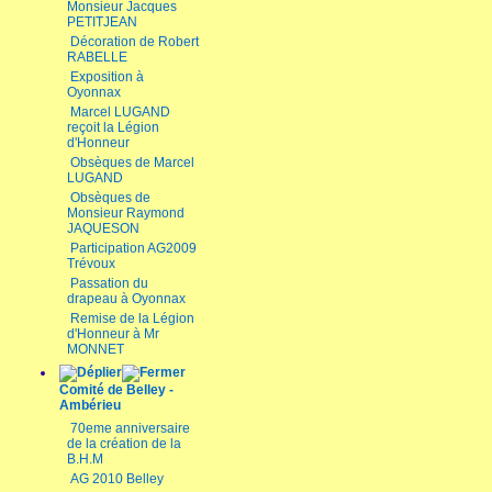
Monsieur Jacques
PETITJEAN
Décoration de Robert
RABELLE
Exposition à
Oyonnax
Marcel LUGAND
reçoit la Légion
d'Honneur
Obsèques de Marcel
LUGAND
Obsèques de
Monsieur Raymond
JAQUESON
Participation AG2009
Trévoux
Passation du
drapeau à Oyonnax
Remise de la Légion
d'Honneur à Mr
MONNET
Comité de Belley -
Ambérieu
70eme anniversaire
de la création de la
B.H.M
AG 2010 Belley