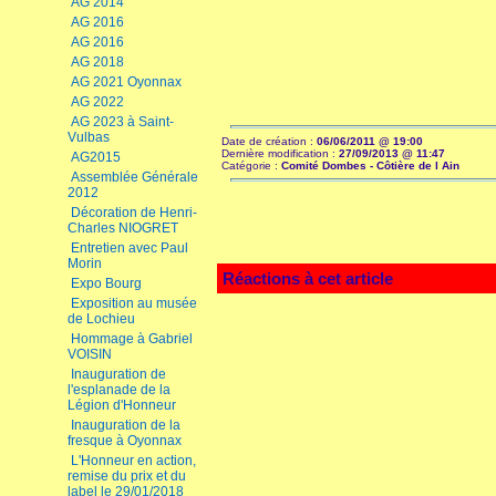
AG 2014
AG 2016
AG 2016
AG 2018
AG 2021 Oyonnax
AG 2022
AG 2023 à Saint-
Vulbas
Date de création :
06/06/2011 @ 19:00
Dernière modification :
27/09/2013 @ 11:47
AG2015
Catégorie :
Comité Dombes - Côtière de l Ain
Assemblée Générale
2012
Décoration de Henri-
Charles NIOGRET
Entretien avec Paul
Morin
Réactions à cet article
Expo Bourg
Exposition au musée
de Lochieu
Hommage à Gabriel
VOISIN
Inauguration de
l'esplanade de la
Légion d'Honneur
Inauguration de la
fresque à Oyonnax
L'Honneur en action,
remise du prix et du
label le 29/01/2018