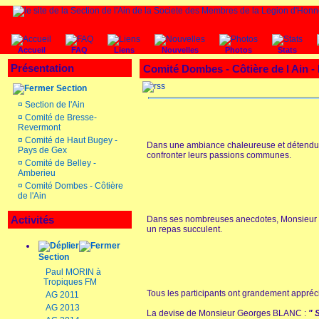
Accueil
FAQ
Liens
Nouvelles
Photos
Stats
Présentation
Comité Dombes - Côtière de l Ain -
Section
¤
Section de l'Ain
¤
Comité de Bresse-
Revermont
¤
Comité de Haut Bugey -
Dans une ambiance chaleureuse et détendue, l
Pays de Gex
confronter leurs passions communes.
¤
Comité de Belley -
Amberieu
¤
Comité Dombes - Côtière
de l'Ain
Activités
Dans ses nombreuses anecdotes, Monsieur Ge
un repas succulent.
Section
Paul MORIN à
Tropiques FM
Tous les participants ont grandement appréc
AG 2011
AG 2013
La devise de Monsieur Georges BLANC :
" S