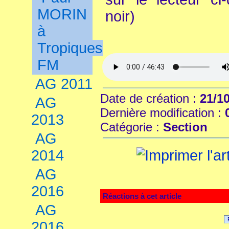
MORIN
noir)
à
Tropiques
FM
AG 2011
Date de création :
21/1
AG
Dernière modification :
2013
Catégorie :
Section
AG
2014
AG
2016
Réactions à cet article
AG
2016