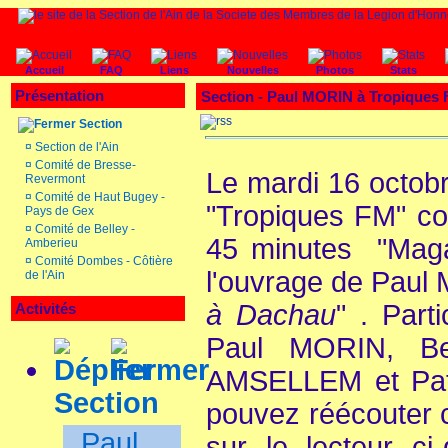
Accueil
FAQ
Liens
Nouvelles
Photos
Stats
Présentation
Section -
Paul MORIN à Tropiques
Section
¤
Section de l'Ain
¤
Comité de Bresse-
Le mardi 16 octobr
Revermont
¤
Comité de Haut Bugey -
"Tropiques FM" co
Pays de Gex
¤
Comité de Belley -
45 minutes "Magaz
Amberieu
¤
Comité Dombes - Côtière
l'ouvrage de Paul 
de l'Ain
à Dachau
" . Part
Activités
Paul MORIN, Be
AMSELLEM et Pat
Section
pouvez réécouter c
Paul
sur le lecteur ci