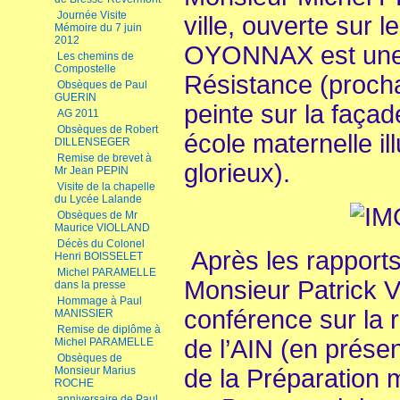
Journée Visite
ville, ouverte sur
Mémoire du 7 juin
2012
OYONNAX est une v
Les chemins de
Compostelle
Résistance (proch
Obsèques de Paul
GUERIN
peinte sur la faça
AG 2011
Obsèques de Robert
école maternelle il
DILLENSEGER
Remise de brevet à
glorieux).
Mr Jean PEPIN
Visite de la chapelle
du Lycée Lalande
Obsèques de Mr
Maurice VIOLLAND
Décès du Colonel
Après les rapports d
Henri BOISSELET
Michel PARAMELLE
Monsieur Patrick V
dans la presse
Hommage à Paul
conférence sur la 
MANISSIER
Remise de diplôme à
de l’AIN (en prése
Michel PARAMELLE
Obsèques de
de la Préparation m
Monsieur Marius
ROCHE
anniversaire de Paul