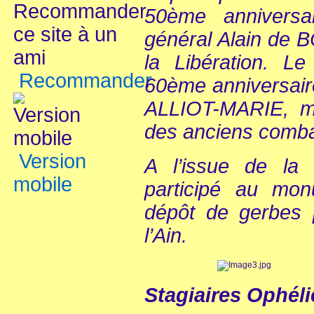
50ème anniversa
général Alain de
la Libération. L
Recommander
60ème anniversair
ALLIOT-MARIE, mi
des anciens comba
Version
A l’issue de la
mobile
participé au mo
dépôt de gerbes p
l’Ain.
Stagiaires Ophél