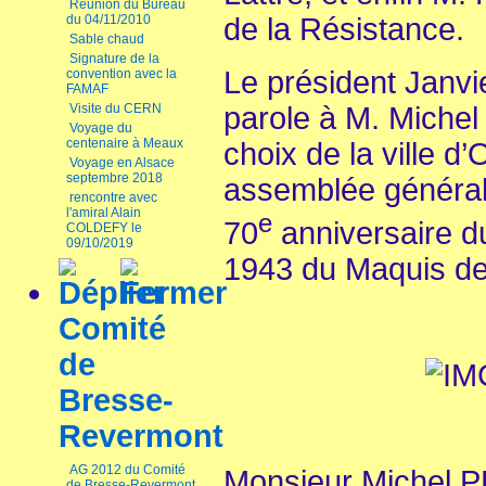
Réunion du Bureau
du 04/11/2010
de la Résistance.
Sable chaud
Signature de la
Le président Janvi
convention avec la
FAMAF
Visite du CERN
parole à M. Miche
Voyage du
centenaire à Meaux
choix de la ville d
Voyage en Alsace
septembre 2018
assemblée générale
rencontre avec
l'amiral Alain
e
70
anniversaire d
COLDEFY le
09/10/2019
1943 du Maquis de l
Comité
de
Bresse-
Revermont
AG 2012 du Comité
Monsieur Michel 
de Bresse-Revermont