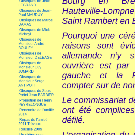
Bourg en Bres
Obsèques de Jean
LEGRAND
Hauteville-Lompne
Obsèques de Jean-
Paul MAUDUY
Saint Rambert en 
Obsèques de Marcel
DAMAS
Obsèques de Mick
Pourquoi une cér
Micheyl
Obsèques de
raisons sont évi
Monsieur André
BOULEY
allemande n’y st
Obsèques de
Monsieur DELEAGE
ouvrière est par 
Obsèques de
Monsieur Guy
JOMARD
gauche et la R
Obsèques de
Monsieur Serge
compter sur de no
ANTIPOFF
Obsèques du Sous-
Préfet Jean BARBIER
Le commissariat de
Promotion de Henry
PEYRELONGUE
ont été complices
Rencontre de l'amitié
2014
défilé.
Repas de l'amitié
2011 Trévoux
Rousille 2009
L’organisation du 
Un chêne pour