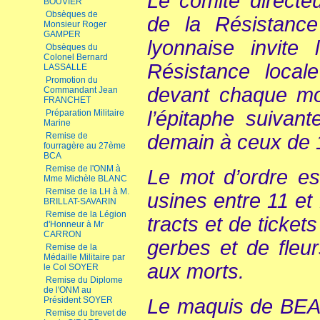
Le comité direct
BOUVIER
Obsèques de
de la Résistanc
Monsieur Roger
GAMPER
lyonnaise invite
Obsèques du
Colonel Bernard
Résistance loca
LASSALLE
Promotion du
devant chaque m
Commandant Jean
FRANCHET
l’épitaphe suivan
Préparation Militaire
Marine
demain à ceux de 
Remise de
fourragère au 27ème
BCA
Remise de l'ONM à
Le mot d’ordre es
Mme Michèle BLANC
Remise de la LH à M.
usines entre 11 et 
BRILLAT-SAVARIN
Remise de la Légion
tracts et de ticket
d'Honneur à Mr
CARRON
gerbes et de fleu
Remise de la
Médaille Militaire par
aux morts.
le Col SOYER
Remise du Diplome
de l'ONM au
Le maquis de BEA
Président SOYER
Remise du brevet de