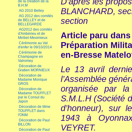
D’après les propos
de la création de la
B.H.M
BLANCHARD, secrét
AG 2010 Belley
AG 2012 des comités
section
de BELLEY et de
BELLEGARDE
AG2012 des comités
Article paru dans
d'Ambérieu et de
Miribel-Meximieux
Préparation Milit
Cérémonie au Val
d'enfer le 09/10/2014
en-Bresse Mate
Cérémonie de
Champagne en
Valromey
Décoration de
Le 13 avril derni
Gratien MORNIEUX
Décoration de
l’Assemblée génér
Madame Monique
GROS
organisée par la
Décoration de
Madame TOUFFLET
S.M.L.H (Société 
par le Consul du
Japon
d’honneur), sur l
Décoration de Mme
TOUFFLET dans
l'ONM
1943 à Oyonnax
Décoration de Paul
BILLON
VEYRET.
Décoration de Paul