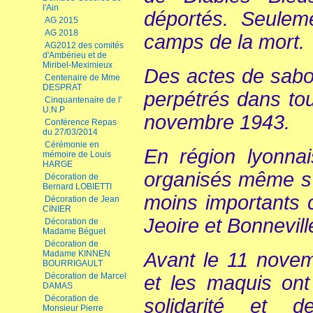
l'Ain
déportés. Seulem
AG 2015
AG 2018
camps de la mort.
AG2012 des comités
d'Ambérieu et de
Miribel-Meximieux
Des actes de sabot
Centenaire de Mme
DESPRAT
perpétrés dans tou
Cinquantenaire de l'
U.N.P
novembre 1943.
Conférence Repas
du 27/03/2014
Cérémonie en
En région lyonnai
mémoire de Louis
HARGE
organisés même s’i
Décoration de
Bernard LOBIETTI
moins importants 
Décoration de Jean
CINIER
Jeoire et Bonnevill
Décoration de
Madame Béguet
Décoration de
Avant le 11 novem
Madame KINNEN
BOURRIGAULT
Décoration de Marcel
et les maquis ont
DAMAS
Décoration de
solidarité et 
Monsieur Pierre