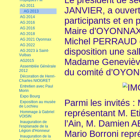
Le président de se
Tropiques FM
AG 2011
JANVIER, a ouvert 
AG 2013
AG 2014
participants et en 
AG 2016
AG 2016
Maire d’OYONNAX (
AG 2018
Michel PERRAUD q
AG 2021 Oyonnax
AG 2022
disposition une s
AG 2023 à Saint-
Vulbas
Madame Genevièv
AG2015
Assemblée Générale
du comité d’OYO
2012
Décoration de Henri-
Charles NIOGRET
Entretien avec Paul
Morin
Expo Bourg
Parmi les invités
Exposition au musée
de Lochieu
représentant M. Et
Hommage à Gabriel
VOISIN
l’Ain, M. Damien A
Inauguration de
l'esplanade de la
Légion d'Honneur
Mario Borroni repr
Inauguration de la