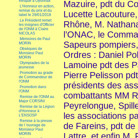
fresque à Oyonnax
Mazuire, pdt du C
L'Honneur en action,
remise du prix et du
Lucette Lacouture
label le 29/01/2018
Le Président remet
Rhône, M. Nathana
les insignes d'Officier
de l'ONM à Claire
l’ONAC, le Comma
NICOLAS
Mémoires de Paul
Sapeurs pompiers,
MORIN
Obsèques de
Ordres : Daniel P
Monsieur Paul
MORIN
Lamoine pdt des 
Olympiades de la
jeunesse
Pierre Pelisson pdt
Promotion au grade
de Commandeur de
l'ONM
présidents des ass
Promotion dans
l'ONM
combattants MM Ri
Remise de l'ONM au
Major CORSINI
Peyrelongue, Spill
Remise de la Légion
d'Honneur à
les associations p
L'ENSOSP
Remise à la presse
de Fareins, pdt de
de l 'ouvrage de
Monsieur Paul
Lattre, et enfin M. 
MORIN