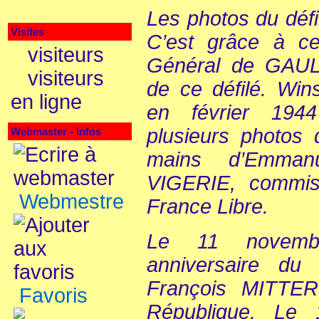
Les photos du déf
Visites
C’est grâce à c
visiteurs
Général de GAUL
visiteurs
de ce défilé. Wi
en ligne
en février 194
plusieurs photos 
Webmaster - Infos
mains d’Emman
VIGERIE, commissa
Webmestre
France Libre.
Le 11 novemb
anniversaire du 
François MITTER
Favoris
République. Le