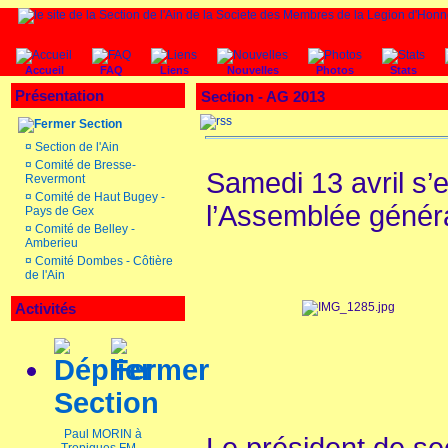
Accueil
FAQ
Liens
Nouvelles
Photos
Stats
Présentation
Section - AG 2013
Section
¤
Section de l'Ain
¤
Comité de Bresse-
Samedi 13 avril s
Revermont
¤
Comité de Haut Bugey -
l’Assemblée général
Pays de Gex
¤
Comité de Belley -
Amberieu
¤
Comité Dombes - Côtière
de l'Ain
Activités
Section
Paul MORIN à