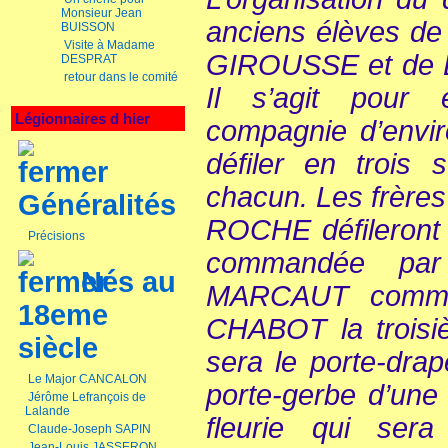
Monsieur Jean
anciens élèves de 
BUISSON
Visite à Madame
GIROUSSE et de
DESPRAT
retour dans le comité
Il s’agit pour
Légionnaires d hier
compagnie d’envi
défiler en trois
chacun. Les frères
Généralités
ROCHE défileront 
Précisions
commandée par
Nés au
MARCAUT comman
18eme
CHABOT la troi
siècle
sera le porte-dra
Le Major CANCALON
porte-gerbe d’une
Jérôme Lefrançois de
Lalande
fleurie qui se
Claude-Joseph SAPIN
Jean-Louis JASSERON