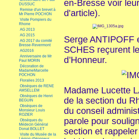
en-Bresse voir leu
DUSSUC
Remise d'un brevet à
d'article).
Mr Pierre POCHON
Visite Pompiers du
Rhone
AG 2013
AG 2015
Serge ANTIPOFF e
AG 2017 du comité
Bresse-Revermont
SCHES reçurent le
AG2016
Anniversaire de Mr
d’Honneur.
Paul MORIN
Décoration de
MadameMarcelle
POCHON
Floralies 2013
Obsèques de RENE
Madame Lucette 
AMSELLEM
Obsèques de Henri
de la section du 
BEGUIN
Obsèques de
du conseil administ
Monsieur Louis
ROZIER
parole pour soulign
Obsèques du
Médecin Général
section et rappele
Donat BOLLET
Visite du Musée de la
Légion d'Honneur