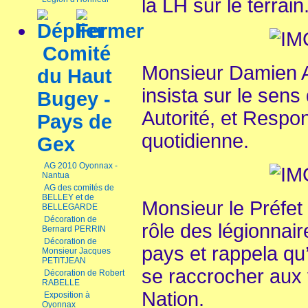
la LH sur le terrain
Comité
Monsieur Damien A
du Haut
insista sur le sens
Bugey -
Autorité, et Respon
Pays de
quotidienne.
Gex
AG 2010 Oyonnax -
Nantua
AG des comités de
BELLEY et de
Monsieur le Préfet
BELLEGARDE
Décoration de
rôle des légionnai
Bernard PERRIN
Décoration de
pays et rappela qu’e
Monsieur Jacques
PETITJEAN
se raccrocher aux v
Décoration de Robert
RABELLE
Nation.
Exposition à
Oyonnax