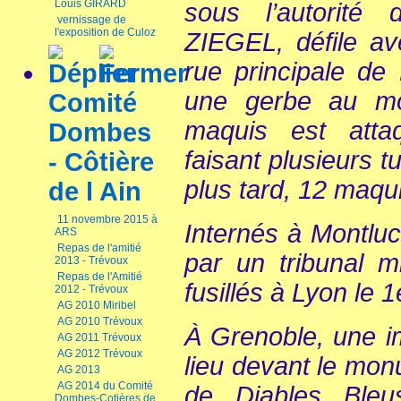
Louis GIRARD
sous l’autorité
vernissage de
l'exposition de Culoz
ZIEGEL, défile a
rue principale de
une gerbe au m
Comité
maquis est atta
Dombes
faisant plusieurs t
- Côtière
plus tard, 12 maqu
de l Ain
11 novembre 2015 à
Internés à Montlu
ARS
Repas de l'amitié
par un tribunal mi
2013 - Trévoux
Repas de l'Amitié
fusillés à Lyon le 1
2012 - Trévoux
AG 2010 Miribel
AG 2010 Trévoux
À Grenoble, une i
AG 2011 Trévoux
AG 2012 Trévoux
lieu devant le mo
AG 2013
AG 2014 du Comité
de Diables Bleu
Dombes-Cotières de