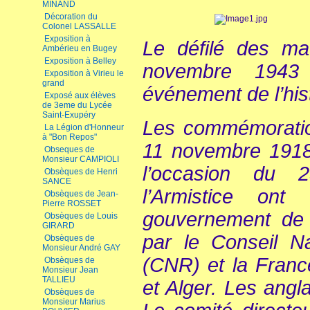
MINAND
Décoration du
Colonel LASSALLE
Exposition à
Le défilé des maq
Ambérieu en Bugey
Exposition à Belley
novembre 1943
Exposition à Virieu le
grand
événement de l’his
Exposé aux élèves
de 3eme du Lycée
Saint-Exupéry
Les commémoratio
La Légion d'Honneur
à "Bon Repos"
11 novembre 1918
Obseques de
Monsieur CAMPIOLI
l’occasion du 
Obsèques de Henri
SANCE
l’Armistice ont
Obsèques de Jean-
Pierre ROSSET
gouvernement de 
Obsèques de Louis
GIRARD
par le Conseil Na
Obsèques de
Monsieur André GAY
(CNR) et la Franc
Obsèques de
Monsieur Jean
TALLIEU
et Alger. Les angl
Obsèques de
Monsieur Marius