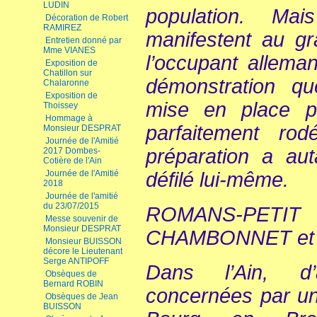
LUDIN
population. Ma
Décoration de Robert
RAMIREZ
manifestent au gr
Entretien donné par
Mme VIANES
l’occupant alleman
Exposition de
Chatillon sur
démonstration que
Chalaronne
Exposition de
mise en place 
Thoissey
Hommage à
parfaitement rod
Monsieur DESPRAT
Journée de l'Amitié
préparation a aut
2017 Dombes-
Cotière de l'Ain
défilé lui-même.
Journée de l'Amitié
2018
Journée de l'amitié
du 23/07/2015
ROMANS-PETIT obt
Messe souvenir de
Monsieur DESPRAT
CHAMBONNET et d
Monsieur BUISSON
décore le Lieutenant
Serge ANTIPOFF
Dans l’Ain, d’
Obsèques de
Bernard ROBIN
concernées par un
Obsèques de Jean
BUISSON