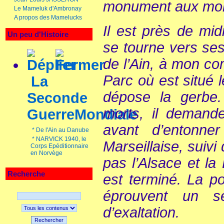
monument aux mor
Le Mameluk d'Ambronay
A propos des Mamelucks
Il est près de m
Un peu d'Histoire
se tourne vers se
de l’Ain, à mon c
Parc où est situé 
La
dépose la gerbe.
Seconde
morts, il demand
GuerreMondiale
avant d’entonne
*
De l'Ain au Danube
*
NARVICK 1940, le
Marseillaise, suiv
Corps Epéditionnaire
en Norvège
pas l’Alsace et la
Recherche
est terminé. La po
éprouvent un se
d’exaltation.
Rechercher