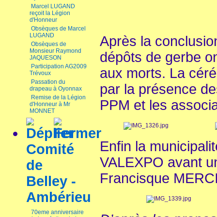
Marcel LUGAND
reçoit la Légion
d'Honneur
Obsèques de Marcel
LUGAND
Après la conclusion
Obsèques de
Monsieur Raymond
dépôts de gerbe on
JAQUESON
Participation AG2009
aux morts. La cér
Trévoux
Passation du
par la présence de
drapeau à Oyonnax
Remise de la Légion
PPM et les associa
d'Honneur à Mr
MONNET
Enfin la municipalit
Comité
VALEXPO avant un
de
Francisque MERC
Belley -
Ambérieu
70eme anniversaire