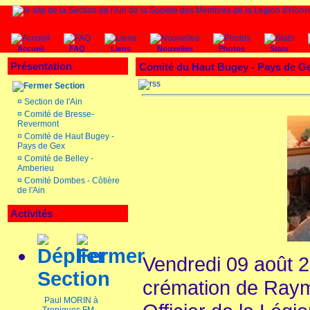
Accueil
FAQ
Liens
Nouvelles
Photos
Stats
Présentation
Comité du Haut Bugey - Pays de
Section
¤
Section de l'Ain
¤
Comité de Bresse-
Revermont
¤
Comité de Haut Bugey -
Pays de Gex
¤
Comité de Belley -
Amberieu
¤
Comité Dombes - Côtière
de l'Ain
Activités
Vendredi 09 août 2
Section
crémation de Ra
Paul MORIN à