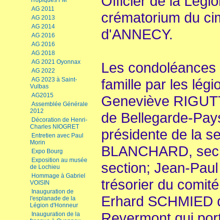
Officier de la Légi
Tropiques FM
AG 2011
crématorium du cim
AG 2013
AG 2014
d'ANNECY.
AG 2016
AG 2016
AG 2018
AG 2021 Oyonnax
Les condoléances o
AG 2022
AG 2023 à Saint-
famille par les lég
Vulbas
AG2015
Geneviève RIGUTT
Assemblée Générale
2012
de Bellegarde-Pays
Décoration de Henri-
Charles NIOGRET
présidente de la s
Entretien avec Paul
Morin
BLANCHARD, secrét
Expo Bourg
Exposition au musée
section; Jean-Paul
de Lochieu
Hommage à Gabriel
trésorier du com
VOISIN
Inauguration de
Erhard SCHMIED d
l'esplanade de la
Légion d'Honneur
Revermont qui port
Inauguration de la