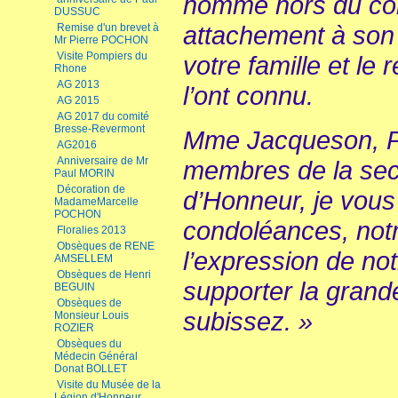
homme hors du co
DUSSUC
attachement à son p
Remise d'un brevet à
Mr Pierre POCHON
Visite Pompiers du
votre famille et le
Rhone
AG 2013
l’ont connu.
AG 2015
AG 2017 du comité
Bresse-Revermont
Mme Jacqueson, Pa
AG2016
Anniversaire de Mr
membres de la sect
Paul MORIN
Décoration de
d’Honneur, je vou
MadameMarcelle
POCHON
condoléances, not
Floralies 2013
Obsèques de RENE
l’expression de not
AMSELLEM
Obsèques de Henri
supporter la gran
BEGUIN
Obsèques de
subissez. »
Monsieur Louis
ROZIER
Obsèques du
Médecin Général
Donat BOLLET
Visite du Musée de la
Légion d'Honneur