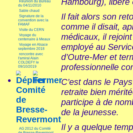
Hambourg), libéré 
Réunion du Bureau
du 04/11/2010
Sable chaud
Il fait alors son ret
Signature de la
convention avec la
comme il disait, a
FAMAF
Visite du CERN
médicaux, il rejoint
Voyage du
centenaire à Meaux
employé au Servic
Voyage en Alsace
septembre 2018
rencontre avec
d’Outre-Mer et ter
l'amiral Alain
COLDEFY le
professionnelle c
09/10/2019
C’est dans le Pays
Comité
retraite bien mérité
de
participe à de nom
Bresse-
de la jeunesse.
Revermont
Il y a quelque temp
AG 2012 du Comité
de Bresse-Revermont