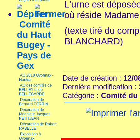
L'urne est déposé
où réside Mada
Comité
(texte tiré du com
du Haut
BLANCHARD)
Bugey -
Pays de
Gex
AG 2010 Oyonnax -
Date de création :
12/0
Nantua
Dernière modification :
AG des comités de
BELLEY et de
Catégorie :
Comité du 
BELLEGARDE
Décoration de
Bernard PERRIN
Décoration de
Monsieur Jacques
PETITJEAN
Décoration de Robert
RABELLE
Exposition à
Oyonnax