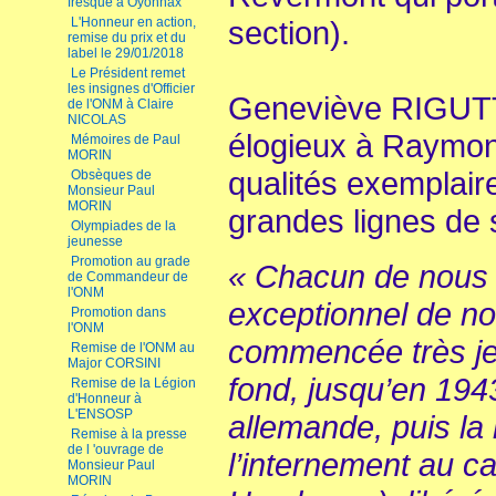
fresque à Oyonnax
L'Honneur en action,
section).
remise du prix et du
label le 29/01/2018
Le Président remet
les insignes d'Officier
Geneviève RIGUT
de l'ONM à Claire
NICOLAS
élogieux à Raymon
Mémoires de Paul
MORIN
qualités exemplaire
Obsèques de
Monsieur Paul
MORIN
grandes lignes de 
Olympiades de la
jeunesse
Promotion au grade
« Chacun de nous 
de Commandeur de
l'ONM
exceptionnel de no
Promotion dans
l'ONM
commencée très j
Remise de l'ONM au
Major CORSINI
fond, jusqu’en 194
Remise de la Légion
d'Honneur à
L'ENSOSP
allemande, puis la 
Remise à la presse
de l 'ouvrage de
l’internement au
Monsieur Paul
MORIN