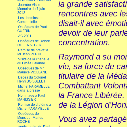
la grande satisfact
Journée Visite
Mémoire du 7 juin
rencontres avec le
2012
Les chemins de
disait-il avec émoti
Compostelle
Obsèques de Paul
devoir de leur par
GUERIN
AG 2011
concentration.
Obsèques de Robert
DILLENSEGER
Remise de brevet à
Raymond a su mont
Mr Jean PEPIN
Visite de la chapelle
du Lycée Lalande
vie, sa force de ca
Obsèques de Mr
Maurice VIOLLAND
titulaire de la Méd
Décès du Colonel
Henri BOISSELET
Combattant Volonta
Michel PARAMELLE
dans la presse
la France Libérée, m
Hommage à Paul
MANISSIER
de la Légion d’Hon
Remise de diplôme à
Michel PARAMELLE
Obsèques de
Vous avez partagé
Monsieur Marius
ROCHE
anniversaire de Paul