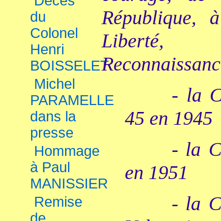
Décès
République, 
du
Colonel
Liberté, 
Henri
Reconnaissance
BOISSELET
Michel
- la 
PARAMELLE
45 en 1945
dans la
presse
- la 
Hommage
à Paul
en 1951
MANISSIER
- la 
Remise
de