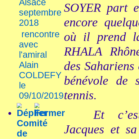
Alsace
SOYER part en 
septembre
encore quelq
2018
rencontre
où il prend l
avec
RHALA Rhône-
l'amiral
des Sahariens 
Alain
COLDEFY
bénévole de s
le
tennis.
09/10/2019
Et c’e
Comité
Jacques et sa 
de