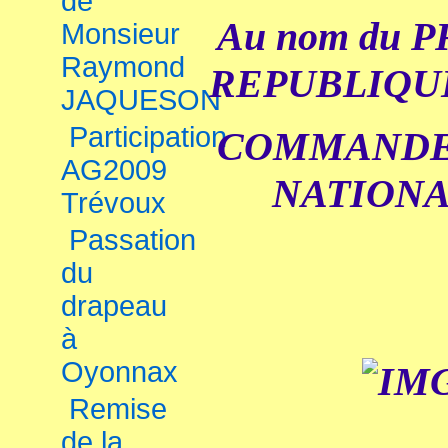
de
Au nom du 
Monsieur
Raymond
REPUBLIQUE 
JAQUESON
Participation
COMMANDE
AG2009
NATIONA
Trévoux
Passation
du
drapeau
à
Oyonnax
Remise
de la