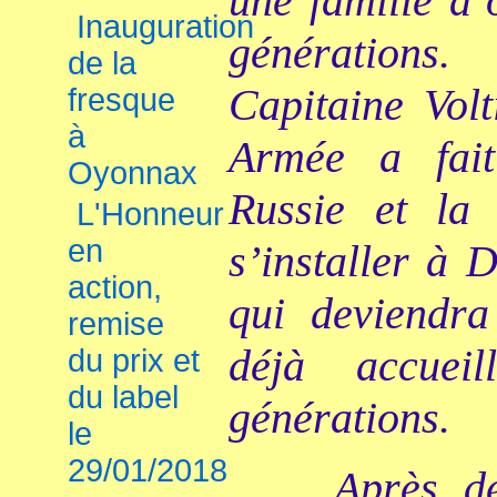
une famille d’
Inauguration
générations
de la
Capitaine Vol
fresque
à
Armée a fai
Oyonnax
Russie et la
L'Honneur
en
s’installer à
action,
qui deviendra
remise
déjà accuei
du prix et
du label
générations.
le
29/01/2018
Après de