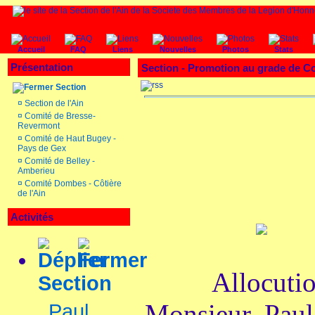
Accueil
FAQ
Liens
Nouvelles
Photos
Stats
Présentation
Section - Promotion au grade de
Section
¤
Section de l'Ain
¤
Comité de Bresse-
Revermont
¤
Comité de Haut Bugey -
Pays de Gex
¤
Comité de Belley -
Amberieu
¤
Comité Dombes - Côtière
de l'Ain
Activités
Allocut
Section
Monsieur Pau
Paul