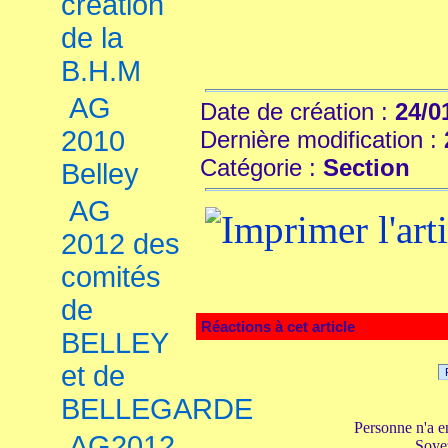
création
de la
B.H.M
AG
Date de création :
24/0
2010
Dernière modification :
Catégorie :
Section
Belley
AG
2012 des
comités
de
Réactions à cet article
BELLEY
et de
BELLEGARDE
Personne n'a e
AG2012
Soyez