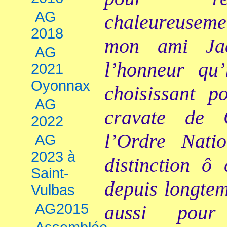
AG
chaleureuseme
2018
mon ami Ja
AG
l’honneur qu
2021
Oyonnax
choisissant p
AG
cravate de 
2022
l’Ordre
Nati
AG
2023 à
distinction ô
Saint-
depuis longtem
Vulbas
AG2015
aussi pour