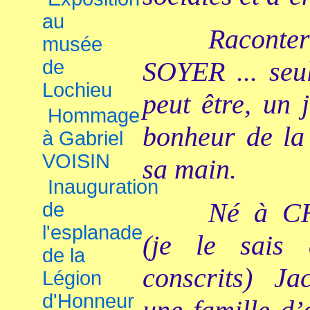
au
Raconter
musée
de
SOYER ... seul
Lochieu
peut être, un 
Hommage
bonheur de la 
à Gabriel
VOISIN
sa main.
Inauguration
Né à C
de
l'esplanade
(je le sais
de la
conscrits) Ja
Légion
d'Honneur