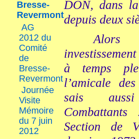
DON, dans la 
Bresse-
Revermont
depuis deux siè
AG
Alors 
2012 du
Comité
investissemen
de
à temps ple
Bresse-
Revermont
l’amicale des
Journée
sais auss
Visite
Combattants 
Mémoire
du 7 juin
Section de 
2012