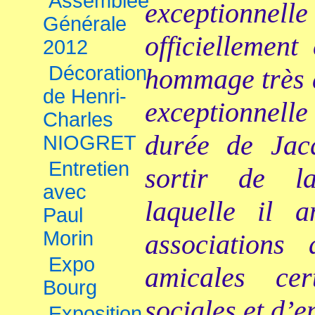
Assemblée
exceptionn
Générale
officiellement
2012
Décoration
hommage très a
de Henri-
exceptionnell
Charles
durée de Ja
NIOGRET
Entretien
sortir de l
avec
laquelle il a
Paul
Morin
associations
Expo
amicales cer
Bourg
sociales et d’e
Exposition