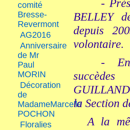
- Pré
comité
Bresse-
BELLEY d
Revermont
depuis 20
AG2016
volontaire.
Anniversaire
de Mr
- En
Paul
succède
MORIN
Décoration
GUILLAND à
de
la Section d
MadameMarcelle
POCHON
A la mê
Floralies