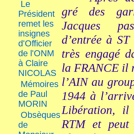
Le
gré des garn
Président
remet les
Jacques pa
insignes
d’entrée à ST
d'Officier
très engagé da
de l'ONM
à Claire
la FRANCE il r
NICOLAS
l’AIN au grou
Mémoires
de Paul
1944 à l’arriv
MORIN
Libération, i
Obsèques
RTM et peut 
de