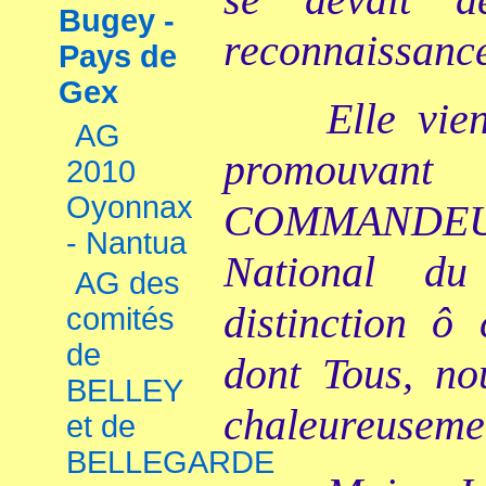
Bugey -
reconnaissanc
Pays de
Gex
Elle vie
AG
promouvan
2010
Oyonnax
COMMANDEU
- Nantua
National du
AG des
distinction ô
comités
de
dont Tous, nou
BELLEY
chaleureusemen
et de
BELLEGARDE