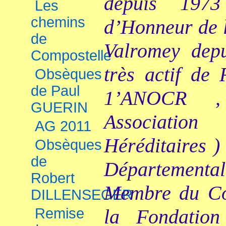
depuis 1973
Les
chemins
d’Honneur de 
de
Valromey dep
Compostelle
très actif de
Obsèques
de Paul
1’ANOCR 
GUERIN
Associatio
AG 2011
Héréditaires 
Obsèques
de
Départemen
Robert
Membre du Co
DILLENSEGER
Remise
la Fondatio