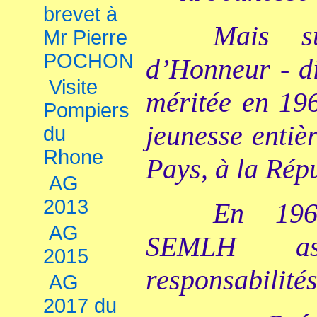
brevet à
Mais s
Mr Pierre
POCHON
d’Honneur - di
Visite
méritée en 196
Pompiers
jeunesse entiè
du
Rhone
Pays, à la Répu
AG
2013
En 196
AG
SEMLH ass
2015
responsabilité
AG
2017 du