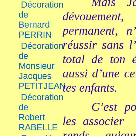
Mais Ja
Décoration
dévouement,
de
Bernard
permanent, n
PERRIN
réussir sans l
Décoration
de
total de ton 
Monsieur
aussi d’une ce
Jacques
tes enfants.
PETITJEAN
Décoration
C’est po
de
Robert
les associer
RABELLE
rends aujou