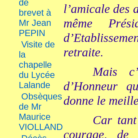
de
l’amicale des a
brevet à
même Prési
Mr Jean
PEPIN
d’Etablisseme
Visite de
retraite.
la
chapelle
Mais c
du Lycée
d’Honneur q
Lalande
Obsèques
donne le meill
de Mr
Maurice
Car tant
VIOLLAND
courage, de