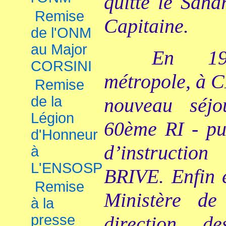
quitte le Saha
Remise
Capitaine.
de l'ONM
au Major
En 19
CORSINI
métropole, à 
Remise
de la
nouveau séj
Légion
60ème RI - pui
d'Honneur
d’instructi
à
L'ENSOSP
BRIVE. Enfin e
Remise
Ministère d
à la
presse
direction d