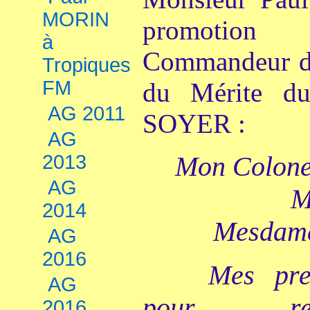
MORIN
promotio
à
Commandeur da
Tropiques
FM
du Mérite du
AG 2011
SOYER :
AG
2013
Mon Colonel
AG
M
2014
Mesdame
AG
2016
Mes pre
AG
pour rem
2016