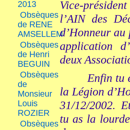
Vice-présiden
2013
Obsèques
l’AIN des Dé
de RENE
d’Honneur au p
AMSELLEM
application 
Obsèques
de Henri
deux Associati
BEGUIN
Obsèques
Enfin tu 
de
la Légion d’Ho
Monsieur
Louis
31/12/2002. E
ROZIER
tu as la lourd
Obsèques