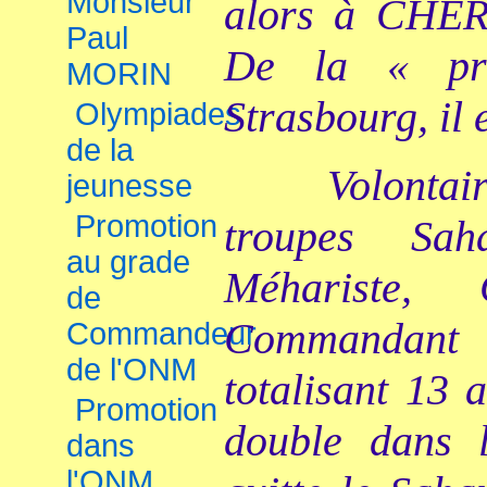
Monsieur
alors à CHER
Paul
De la « pr
MORIN
Strasbourg, il 
Olympiades
de la
Volontai
jeunesse
Promotion
troupes Sah
au grade
Méhariste,
de
Commandant
Commandeur
de l'ONM
totalisant 13
Promotion
double dans l
dans
l'ONM