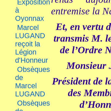
Exposition
entremise la Na
à
Oyonnax
Et, en vertu 
Marcel
LUGAND
transmis M. l
reçoit la
de l’Ordre N
Légion
d'Honneur
Monsieur
Obsèques
de
Président de l
Marcel
des Membr
LUGAND
d’Honn
Obsèques