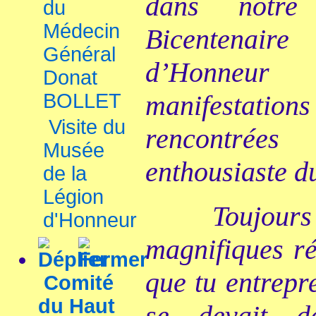
dans notre
du
Médecin
Bicentenai
Général
d’Honneu
Donat
BOLLET
manifestatio
Visite du
rencontré
Musée
enthousiaste du
de la
Légion
Toujours 
d'Honneur
magnifiques ré
que tu entrepr
Comité
du Haut
se devait d