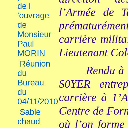
de l
l’Armée de T
'ouvrage
prématuréme
de
Monsieur
carrière milit
Paul
Lieutenant Col
MORIN
Réunion
Rendu à l
du
S0YER entre
Bureau
du
carrière à 1’
04/11/2010
Centre de Form
Sable
chaud
où l’on forme 