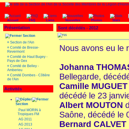
Accueil
FAQ
Liens
Nouvelles
Photos
Stats
Présentation
Sont décédés - 2012
Section
¤
Section de l'Ain
Nous avons eu le r
¤
Comité de Bresse-
Revermont
¤
Comité de Haut Bugey -
Pays de Gex
Johanna THOM
¤
Comité de Belley -
Amberieu
Bellegarde, décédé
¤
Comité Dombes - Côtière
de l'Ain
Camille MUGUE
Activités
décédé le 23 janvi
Albert MOUTON
Section
Paul MORIN à
Saône, décédé le 0
Tropiques FM
AG 2011
Bernard CALVET
AG 2013