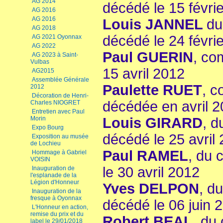
AG 2014
décédé le 15 févri
AG 2016
AG 2016
Louis JANNEL
du
AG 2018
décédé le 24 févri
AG 2021 Oyonnax
AG 2022
Paul GUERIN
, co
AG 2023 à Saint-
Vulbas
15 avril 2012
AG2015
Assemblée Générale
Paulette RUET
, c
2012
Décoration de Henri-
décédée en avril 
Charles NIOGRET
Entretien avec Paul
Morin
Louis GIRARD
, d
Expo Bourg
décédé le 25 avril
Exposition au musée
de Lochieu
Paul RAMEL
, du 
Hommage à Gabriel
VOISIN
le 30 avril 2012
Inauguration de
l'esplanade de la
Légion d'Honneur
Yves DELPON
, d
Inauguration de la
fresque à Oyonnax
décédé le 06 juin 
L'Honneur en action,
remise du prix et du
Robert BEAL
, du
label le 29/01/2018