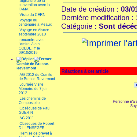
Signature de la
convention avec la
Date de création :
03/0
FAMAF
Visite du CERN
Dernière modification :
Voyage du
Catégorie :
Sont décé
centenaire à Meaux
Voyage en Alsace
septembre 2018
rencontre avec
l'amiral Alain
COLDEFY le
09/10/2019
Comité de Bresse-
Revermont
Réactions à cet article
AG 2012 du Comité
de Bresse-Revermont
Journée Visite
Mémoire du 7 juin
2012
Les chemins de
Personne n'a 
Compostelle
Soy
Obsèques de Paul
GUERIN
AG 2011
Obsèques de Robert
DILLENSEGER
Remise de brevet à