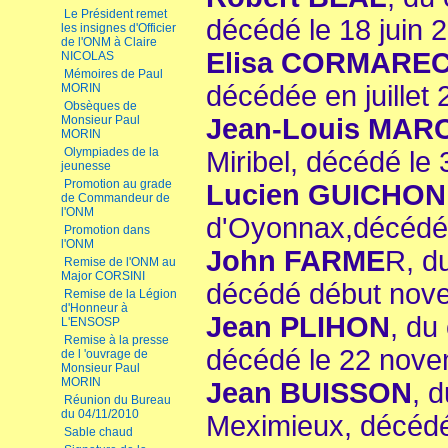
Le Président remet
décédé le 18 juin 
les insignes d'Officier
de l'ONM à Claire
Elisa CORMARE
NICOLAS
Mémoires de Paul
décédée en juillet
MORIN
Obsèques de
Monsieur Paul
Jean-Louis MAR
MORIN
Olympiades de la
Miribel, décédé le 3
jeunesse
Promotion au grade
Lucien GUICHON
de Commandeur de
l'ONM
d'Oyonnax,décédé 
Promotion dans
l'ONM
John FARME
R, d
Remise de l'ONM au
Major CORSINI
décédé début nov
Remise de la Légion
d'Honneur à
Jean PLIHON
, du
L'ENSOSP
Remise à la presse
décédé le 22 nov
de l 'ouvrage de
Monsieur Paul
MORIN
Jean BUISSON
, 
Réunion du Bureau
du 04/11/2010
Meximieux, décéd
Sable chaud