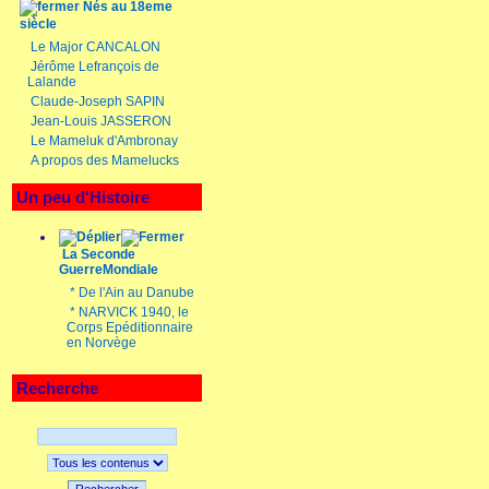
Nés au 18eme
siècle
Le Major CANCALON
Jérôme Lefrançois de
Lalande
Claude-Joseph SAPIN
Jean-Louis JASSERON
Le Mameluk d'Ambronay
A propos des Mamelucks
Un peu d'Histoire
La Seconde
GuerreMondiale
*
De l'Ain au Danube
*
NARVICK 1940, le
Corps Epéditionnaire
en Norvège
Recherche