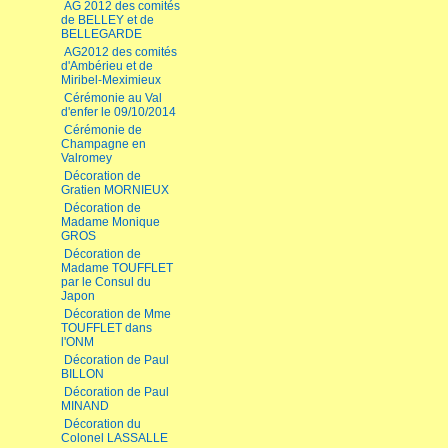
AG 2012 des comités
de BELLEY et de
BELLEGARDE
AG2012 des comités
d'Ambérieu et de
Miribel-Meximieux
Cérémonie au Val
d'enfer le 09/10/2014
Cérémonie de
Champagne en
Valromey
Décoration de
Gratien MORNIEUX
Décoration de
Madame Monique
GROS
Décoration de
Madame TOUFFLET
par le Consul du
Japon
Décoration de Mme
TOUFFLET dans
l'ONM
Décoration de Paul
BILLON
Décoration de Paul
MINAND
Décoration du
Colonel LASSALLE