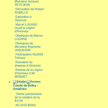
Monsieur Jacques
PETITJEAN
Décoration de Robert
RABELLE
Exposition à
Oyonnax
Marcel LUGAND
reçoit la Légion
d'Honneur
Obsèques de Marcel
LUGAND
Obsèques de
Monsieur Raymond
JAQUESON
Participation AG2009
Trévoux
Passation du
drapeau à Oyonnax
Remise de la Légion
d'Honneur à Mr
MONNET
Comité de Belley -
Ambérieu
70eme anniversaire
de la création de la
B.H.M
AG 2010 Belley