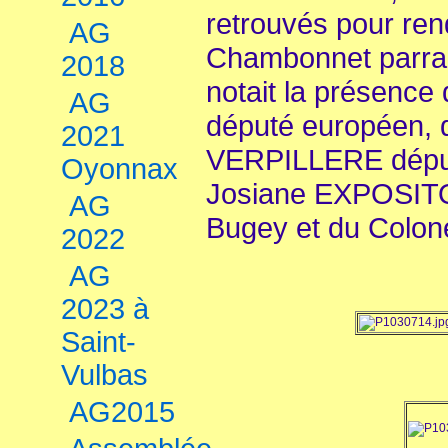
retrouvés pour re
AG
Chambonnet parrai
2018
notait la présenc
AG
député européen, 
2021
VERPILLERE déput
Oyonnax
Josiane EXPOSITO
AG
Bugey et du Colo
2022
AG
2023 à
Saint-
Vulbas
AG2015