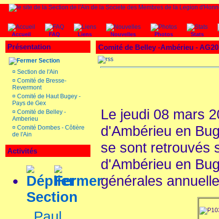
Accueil
FAQ
Liens
Nouvelles
Photos
Stats
Présentation
Comité de Belley -Ambérieu - AG20
Section
¤
Section de l'Ain
¤
Comité de Bresse-
Revermont
¤
Comité de Haut Bugey -
Pays de Gex
Le jeudi 08 mars 2
¤
Comité de Belley -
Amberieu
d'Ambérieu en Bug
¤
Comité Dombes - Côtière
de l'Ain
se sont retrouvés 
Activités
d'Ambérieu en Bug
générales annuell
Section
Paul