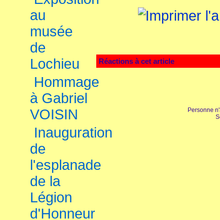
au
musée
de
Lochieu
Réactions à cet article
Hommage
à Gabriel
VOISIN
Personne n'
S
Inauguration
de
l'esplanade
de la
Légion
d'Honneur