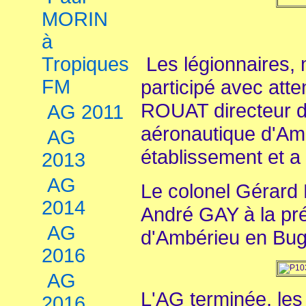
MORIN
à
Les légionnaires, 
Tropiques
FM
participé avec atte
ROUAT directeur de 
AG 2011
aéronautique d'Am
AG
établissement et a s
2013
AG
Le colonel Gérar
2014
André GAY à la pr
AG
d'Ambérieu en Bug
2016
AG
L'AG terminée, les 
2016