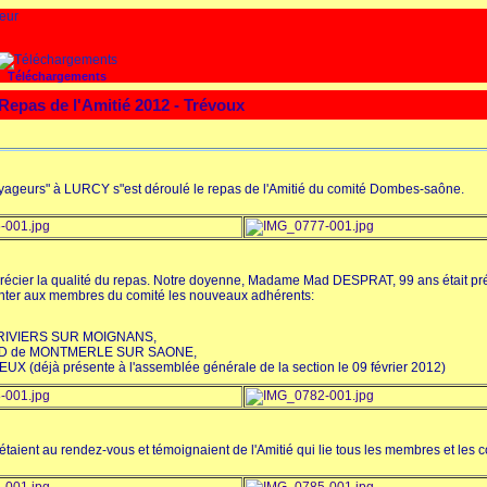
Téléchargements
Repas de l'Amitié 2012 - Trévoux
oyageurs" à LURCY s"est déroulé le repas de l'Amitié du comité Dombes-saône.
précier la qualité du repas. Notre doyenne, Madame Mad DESPRAT, 99 ans était pr
enter aux membres du comité les nouveaux adhérents:
t TRIVIERS SUR MOIGNANS,
RMAND de MONTMERLE SUR SAONE,
(déjà présente à l'assemblée générale de la section le 09 février 2012)
ient au rendez-vous et témoignaient de l'Amitié qui lie tous les membres et les c