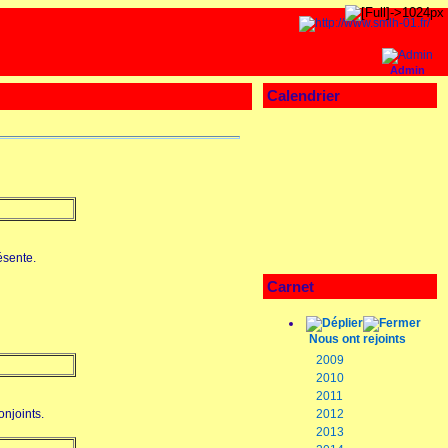
Admin
Calendrier
ésente.
Carnet
Nous ont rejoints
2009
2010
2011
onjoints.
2012
2013