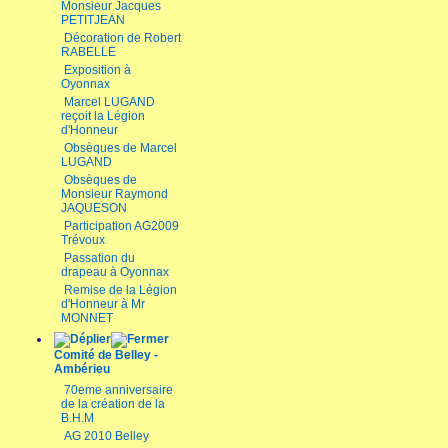
Monsieur Jacques
PETITJEAN
Décoration de Robert
RABELLE
Exposition à
Oyonnax
Marcel LUGAND
reçoit la Légion
d'Honneur
Obsèques de Marcel
LUGAND
Obsèques de
Monsieur Raymond
JAQUESON
Participation AG2009
Trévoux
Passation du
drapeau à Oyonnax
Remise de la Légion
d'Honneur à Mr
MONNET
Comité de Belley -
Ambérieu
70eme anniversaire
de la création de la
B.H.M
AG 2010 Belley