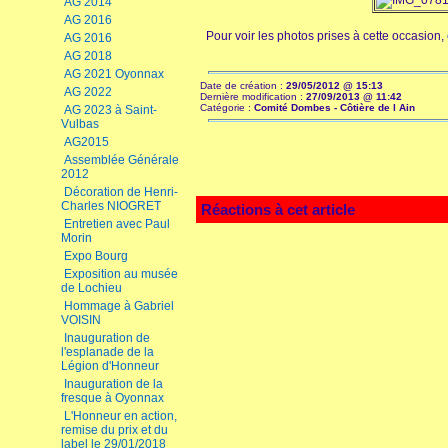
AG 2014
AG 2016
Pour voir les photos prises à cette occasion,
AG 2016
AG 2018
AG 2021 Oyonnax
Date de création :
29/05/2012 @ 15:13
AG 2022
Dernière modification :
27/09/2013 @ 11:42
Catégorie :
Comité Dombes - Côtière de l Ain
AG 2023 à Saint-
Vulbas
AG2015
Assemblée Générale
2012
Décoration de Henri-
Charles NIOGRET
Réactions à cet article
Entretien avec Paul
Morin
Expo Bourg
Exposition au musée
de Lochieu
Hommage à Gabriel
VOISIN
Inauguration de
l'esplanade de la
Légion d'Honneur
Inauguration de la
fresque à Oyonnax
L'Honneur en action,
remise du prix et du
label le 29/01/2018