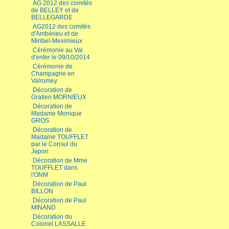
AG 2012 des comités
de BELLEY et de
BELLEGARDE
AG2012 des comités
d'Ambérieu et de
Miribel-Meximieux
Cérémonie au Val
d'enfer le 09/10/2014
Cérémonie de
Champagne en
Valromey
Décoration de
Gratien MORNIEUX
Décoration de
Madame Monique
GROS
Décoration de
Madame TOUFFLET
par le Consul du
Japon
Décoration de Mme
TOUFFLET dans
l'ONM
Décoration de Paul
BILLON
Décoration de Paul
MINAND
Décoration du
Colonel LASSALLE