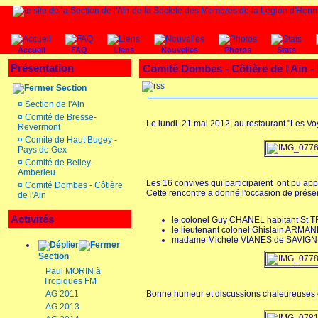
Accueil
FAQ
Liens
Nouvelles
Photos
Stats
Présentation
Comité Dombes - Côtière de l Ain -
Section
¤
Section de l'Ain
¤
Comité de Bresse-
Le lundi 21 mai 2012, au restaurant "Les V
Revermont
¤
Comité de Haut Bugey -
Pays de Gex
¤
Comité de Belley -
Amberieu
Les 16 convives qui participaient ont pu ap
¤
Comité Dombes - Côtière
Cette rencontre a donné l'occasion de prés
de l'Ain
Activités
le colonel Guy CHANEL habitant S
le lieutenant colonel Ghislain A
madame Michèle VIANES de SAVIGNEUX 
Section
Paul MORIN à
Tropiques FM
AG 2011
Bonne humeur et discussions chaleureuses éta
AG 2013