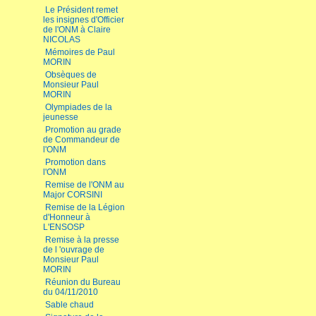
Le Président remet
les insignes d'Officier
de l'ONM à Claire
NICOLAS
Mémoires de Paul
MORIN
Obsèques de
Monsieur Paul
MORIN
Olympiades de la
jeunesse
Promotion au grade
de Commandeur de
l'ONM
Promotion dans
l'ONM
Remise de l'ONM au
Major CORSINI
Remise de la Légion
d'Honneur à
L'ENSOSP
Remise à la presse
de l 'ouvrage de
Monsieur Paul
MORIN
Réunion du Bureau
du 04/11/2010
Sable chaud