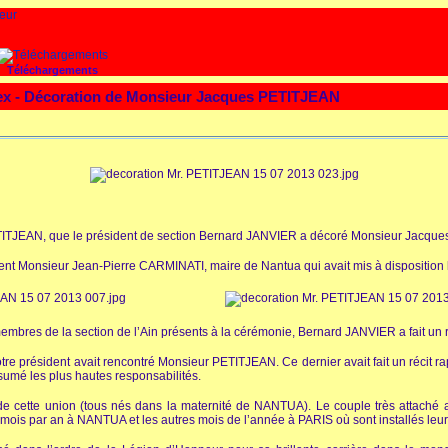
Téléchargements
ex - Décoration de Monsieur Jacques PETITJEAN
PETITJEAN, que le président de section Bernard JANVIER a décoré Monsieur Jacqu
 Monsieur Jean-Pierre CARMINATI, maire de Nantua qui avait mis à disposition la
 membres de la section de l’Ain présents à la cérémonie, Bernard JANVIER a fait un ra
tre président avait rencontré Monsieur PETITJEAN. Ce dernier avait fait un récit ra
é les plus hautes responsabilités.
 de cette union (tous nés dans la maternité de NANTUA). Le couple très attaché au
 mois par an à NANTUA et les autres mois de l’année à PARIS où sont installés leurs 