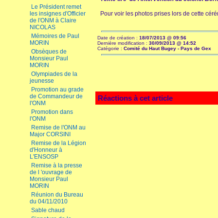
Le Président remet
les insignes d'Officier
Pour voir les photos prises lors de cette cé
de l'ONM à Claire
NICOLAS
Mémoires de Paul
Date de création :
18/07/2013 @ 09:56
MORIN
Dernière modification :
30/09/2013 @ 14:52
Catégorie :
Comité du Haut Bugey - Pays de Gex
Obsèques de
Monsieur Paul
MORIN
Olympiades de la
jeunesse
Promotion au grade
de Commandeur de
Réactions à cet article
l'ONM
Promotion dans
l'ONM
Remise de l'ONM au
Major CORSINI
Remise de la Légion
d'Honneur à
L'ENSOSP
Remise à la presse
de l 'ouvrage de
Monsieur Paul
MORIN
Réunion du Bureau
du 04/11/2010
Sable chaud