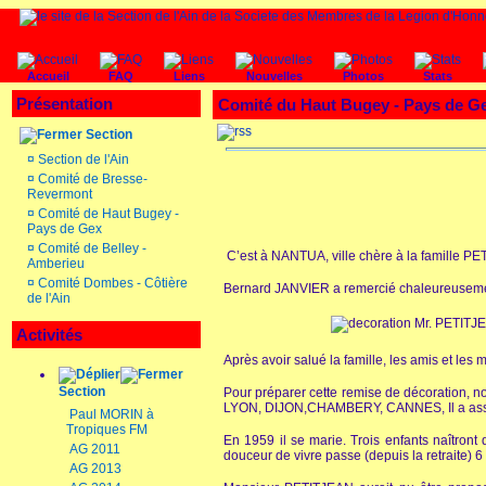
Accueil
FAQ
Liens
Nouvelles
Photos
Stats
Présentation
Comité du Haut Bugey - Pays de G
Section
¤
Section de l'Ain
¤
Comité de Bresse-
Revermont
¤
Comité de Haut Bugey -
Pays de Gex
¤
Comité de Belley -
C’est à NANTUA, ville chère à la famille 
Amberieu
¤
Comité Dombes - Côtière
Bernard JANVIER a remercié chaleureusement
de l'Ain
Activités
Après avoir salué la famille, les amis et les
Section
Pour préparer cette remise de décoration, no
LYON, DIJON,CHAMBERY, CANNES, Il a assum
Paul MORIN à
Tropiques FM
En 1959 il se marie. Trois enfants naîtront
AG 2011
douceur de vivre passe (depuis la retraite) 6
AG 2013