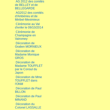
AG 2012 des comités
de BELLEY et de
BELLEGARDE
AG2012 des comités
d'Ambérieu et de
Miribel-Meximieux
Cérémonie au Val
d'enfer le 09/10/2014
Cérémonie de
Champagne en
Valromey
Décoration de
Gratien MORNIEUX
Décoration de
Madame Monique
GROS
Décoration de
Madame TOUFFLET
par le Consul du
Japon
Décoration de Mme
TOUFFLET dans
l'ONM
Décoration de Paul
BILLON
Décoration de Paul
MINAND
Décoration du
Colonel LASSALLE