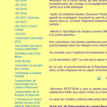
AG 2014
Monsieur PETITJEAN aurait pu être propos
exceptionnelle de courage et d’engagement à 
AG 2016
(AFN) qu’il a été distingué.
AG 2016
AG 2018
Après de brillantes études (Sciences Polit
AG 2021 Oyonnax
appelé du contingent. Incorporé au sein du
rejoint alors le 121ème Régiment Infante
AG 2022
renforts.
AG 2023 à Saint-
Vulbas
Affecté à l’Etat Major de Secteur comme Offic
AG2015
à la contre guérilla
»
Assemblée Générale
2012
Ses convictions, ses études supérieures sont
psychologique dans les villages et les marché
Décoration de Henri-
Charles NIOGRET
Sa conduite sous l’uniforme fut exemplaire et
Entretien avec Paul
Morin
Le 20 décembre 1957, la croix de la valeur mi
Expo Bourg
Exposition au musée
En ce jour, le gouvernement de la Républiqu
de Lochieu
amis, et des drapeaux de la Légion d’Honn
Hommage à Gabriel
VOISIN
Inauguration de
l'esplanade de la
Légion d'Honneur
Monsieur PETITJEAN a pris la parole pour 
Inauguration de la
satisfaction d’être reçu dans l’Ordre et a re
fresque à Oyonnax
L'Honneur en action,
Le verre de l’Amitié a clôturé cette belle cér
remise du prix et du
label le 29/01/2018
Texte tiré de l'intervention du colonel B