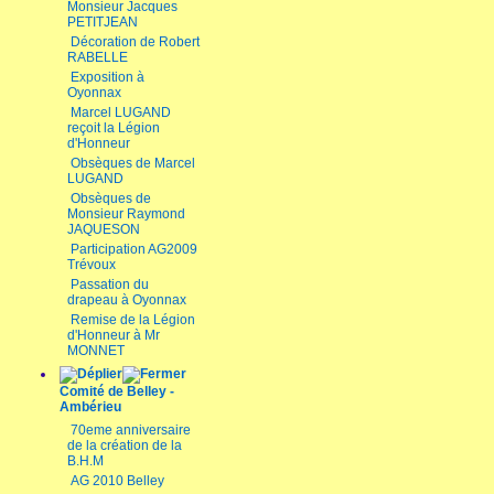
Monsieur Jacques
PETITJEAN
Décoration de Robert
RABELLE
Exposition à
Oyonnax
Marcel LUGAND
reçoit la Légion
d'Honneur
Obsèques de Marcel
LUGAND
Obsèques de
Monsieur Raymond
JAQUESON
Participation AG2009
Trévoux
Passation du
drapeau à Oyonnax
Remise de la Légion
d'Honneur à Mr
MONNET
Comité de Belley -
Ambérieu
70eme anniversaire
de la création de la
B.H.M
AG 2010 Belley