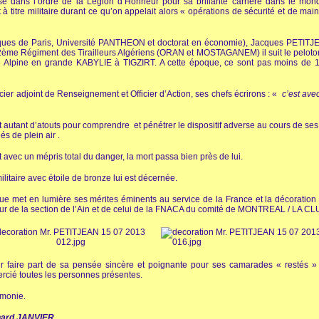
é dans l’ordre de la Légion d’Honneur pour sa brillante carrière dans le mon
titre militaire durant ce qu’on appelait alors « opérations de sécurité et de mai
iques de Paris, Université PANTHEON et doctorat en économie), Jacques PETITJE
 2ème Régiment des Tirailleurs Algériens (ORAN et MOSTAGANEM) il suit le peloto
rie Alpine en grande KABYLIE à TIGZIRT. A cette époque, ce sont pas moins d
ier adjoint de Renseignement et Officier d’Action, ses chefs écrirons : «
c’est avec
 autant d’atouts pour comprendre et pénétrer le dispositif adverse au cours de ses
s de plein air .
 avec un mépris total du danger, la mort passa bien près de lui.
litaire avec étoile de bronze lui est décernée.
e met en lumière ses mérites éminents au service de la France et la décoration l
eur de la section de l’Ain et de celui de la FNACA du comité de MONTREAL / LA
faire part de sa pensée sincère et poignante pour ses camarades « restés » 
mercié toutes les personnes présentes.
émonie.
ernard JANVIER