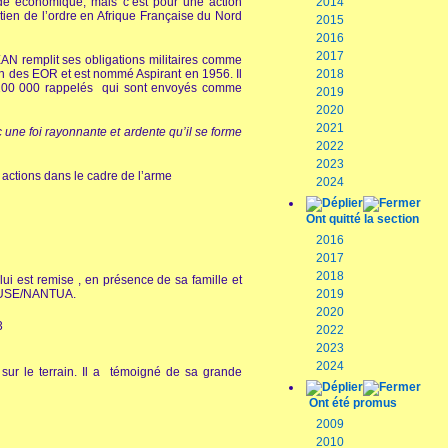
de économique, mais c’est pour une action
2014
ntien de l’ordre en Afrique Française du Nord
2015
2016
2017
AN remplit ses obligations militaires comme
n des EOR et est nommé Aspirant en 1956. Il
2018
e 100 000 rappelés qui sont envoyés comme
2019
2020
2021
 une foi rayonnante et ardente qu’il se forme
2022
2023
 actions dans le cadre de l’arme
2024
Ont quitté la section
2016
2017
2018
ui est remise , en présence de sa famille et
 CLUSE/NANTUA.
2019
2020
2022
2023
2024
sur le terrain. Il a témoigné de sa grande
Ont été promus
2009
2010