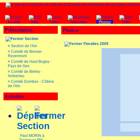
Accueil
FAQ
Liens
Nouvelles
Photos
Stats
Présentation
Photos
Section
Floralies 2009
¤
Section de l'Ain
¤
Comité de Bresse-
Revermont
¤
Comité de Haut Bugey -
Pays de Gex
¤
Comité de Belley -
Amberieu
¤
Comité Dombes - Côtière
de l'Ain
Activités
Section
Paul MORIN à