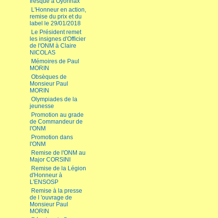
fresque à Oyonnax
L'Honneur en action,
remise du prix et du
label le 29/01/2018
Le Président remet
les insignes d'Officier
de l'ONM à Claire
NICOLAS
Mémoires de Paul
MORIN
Obsèques de
Monsieur Paul
MORIN
Olympiades de la
jeunesse
Promotion au grade
de Commandeur de
l'ONM
Promotion dans
l'ONM
Remise de l'ONM au
Major CORSINI
Remise de la Légion
d'Honneur à
L'ENSOSP
Remise à la presse
de l 'ouvrage de
Monsieur Paul
MORIN