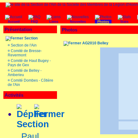
Accueil
FAQ
Liens
Nouvelles
Photos
Stats
Présentation
Photos
Section
AG2010 Belley
¤
Section de l'Ain
¤
Comité de Bresse-
Revermont
¤
Comité de Haut Bugey -
Pays de Gex
¤
Comité de Belley -
Amberieu
¤
Comité Dombes - Côtière
de l'Ain
Activités
Section
Paul