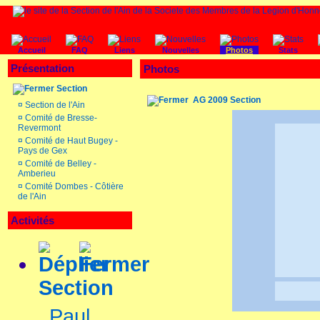
Accueil
FAQ
Liens
Nouvelles
Photos
Stats
Présentation
Photos
Section
AG 2009 Section
¤
Section de l'Ain
¤
Comité de Bresse-
Revermont
¤
Comité de Haut Bugey -
Pays de Gex
¤
Comité de Belley -
Amberieu
¤
Comité Dombes - Côtière
de l'Ain
Activités
Section
Paul