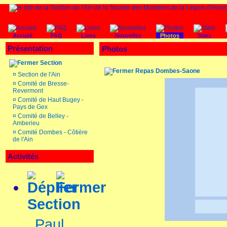
Accueil
FAQ
Liens
Nouvelles
Photos
Stats
Présentation
Photos
Section
Repas Dombes-Saone
¤
Section de l'Ain
¤
Comité de Bresse-
Revermont
¤
Comité de Haut Bugey -
Pays de Gex
¤
Comité de Belley -
Amberieu
¤
Comité Dombes - Côtière
de l'Ain
Activités
Section
Paul