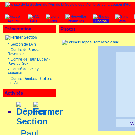
Accueil
FAQ
Liens
Nouvelles
Photos
Stats
Présentation
Photos
Section
Repas Dombes-Saone
¤
Section de l'Ain
¤
Comité de Bresse-
Revermont
¤
Comité de Haut Bugey -
Pays de Gex
¤
Comité de Belley -
Amberieu
¤
Comité Dombes - Côtière
de l'Ain
Activités
Section
Vue
Paul